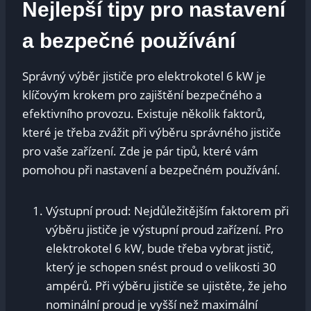
Nejlepší tipy​ pro nastavení⁢
a ⁣bezpečné používání
Správný výběr jističe pro elektrokotel 6 kW je
⁢klíčovým krokem pro zajištění ⁤bezpečného a
efektivního ‍provozu.⁤ Existuje několik faktorů,
které je třeba zvážit při výběru správného⁢ jističe
pro vaše⁢ zařízení. Zde je ‌pár tipů, které vám
pomohou při nastavení a bezpečném používání.
Výstupní ​proud:‌ Nejdůležitějším faktorem při
výběru jističe je výstupní proud‍ zařízení. Pro
elektrokotel 6 kW, bude třeba vybrat jistič,
který je schopen snést proud​ o velikosti 30
ampérů. Při ⁤výběru‌ jističe se ⁤ujistěte, že jeho
nominální proud je vyšší než ⁢maximální