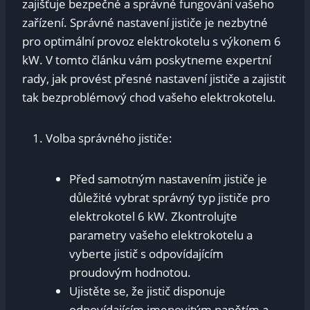
zajišťuje ​bezpečné a správné fungování vašeho
zařízení. Správné ⁤nastavení jističe je nezbytné
pro optimální provoz elektrokotelu s výkonem ⁣6
kW. V tomto článku⁣ vám​ poskytneme⁢ expertní
rady, jak provést přesné nastavení jističe a zajistit
tak ​bezproblémový​ chod vašeho elektrokotelu.
Volba správného jističe:
Před samotným⁣ nastavením ​jističe ​je
důležité vybrat ⁣správný typ⁤ jističe pro⁣
elektrokotel 6 kW. Zkontrolujte⁣
parametry vašeho​ elektrokotelu a ​
vyberte jistič s odpovídajícím
proudovým⁤ hodnotou.
Ujistěte ‍se, že jistič‌ disponuje
odpovídajícím jmenovitým napětím a