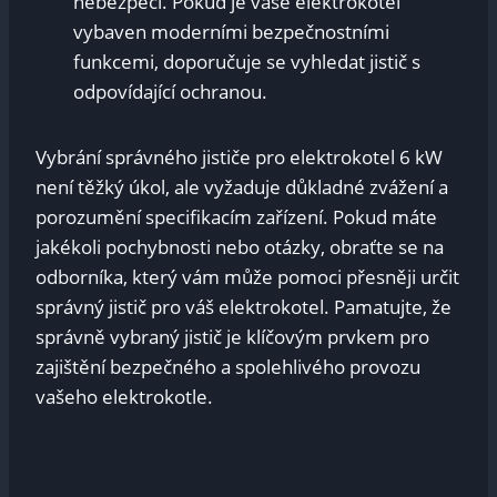
nebezpečí. Pokud je vaše​ elektrokotel
⁢vybaven ‍moderními bezpečnostními
funkcemi, doporučuje se vyhledat jistič s
odpovídající ochranou.
Vybrání správného jističe pro⁤ elektrokotel 6 kW
není těžký úkol, ⁢ale ⁢vyžaduje důkladné zvážení ⁤a
porozumění specifikacím ⁣zařízení. Pokud máte
jakékoli pochybnosti nebo otázky, obraťte se na
odborníka, ⁣který vám může pomoci přesněji určit
správný‍ jistič⁢ pro váš elektrokotel. Pamatujte, že
správně ⁤vybraný jistič je klíčovým prvkem pro‌
zajištění ⁤bezpečného a spolehlivého provozu⁣
vašeho elektrokotle.