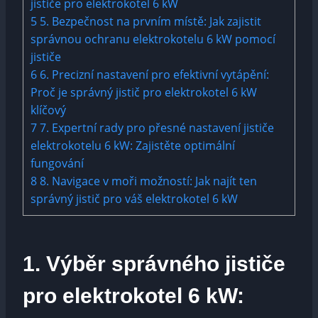
jističe pro elektrokotel 6 kW
5
5. Bezpečnost na prvním místě: Jak zajistit
správnou ochranu elektrokotelu 6 kW pomocí
jističe
6
6. Precizní ​nastavení pro efektivní ⁣vytápění:⁣
Proč je správný jistič pro ⁤elektrokotel 6‍ kW
klíčový
7
7. Expertní rady pro přesné nastavení jističe
elektrokotelu​ 6 kW: Zajistěte optimální⁤
fungování
8
8. Navigace v⁣ moři​ možností: ⁤Jak najít ten
správný jistič ​pro váš elektrokotel 6‍ kW
1. Výběr ‍správného jističe
pro elektrokotel 6 kW: