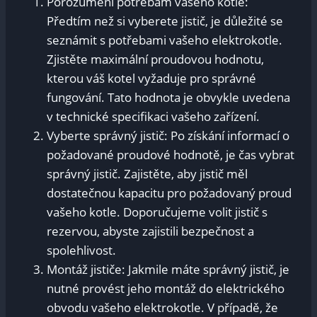
Porozumění potřebám vašeho kotle:
Předtím než si⁣ vyberete jistič, je důležité se
seznámit s potřebami vašeho elektrokotle.
Zjistěte maximální proudovou hodnotu,
kterou váš kotel vyžaduje pro správné⁤
fungování. Tato hodnota je obvykle uvedena
v‍ technické specifikaci vašeho zařízení.
Vyberte správný jistič: Po⁤ získání informací o‌
požadované⁢ proudové hodnotě, je ​čas vybrat
správný⁤ jistič. Zajistěte, aby jistič měl
dostatečnou kapacitu pro požadovaný proud
vašeho ⁢kotle. ​Doporučujeme volit jistič s⁣
rezervou, abyste zajistili bezpečnost a
spolehlivost.
Montáž jističe: Jakmile máte správný jistič, je
nutné provést jeho ⁣montáž do elektrického
obvodu vašeho elektrokotle. V případě, že