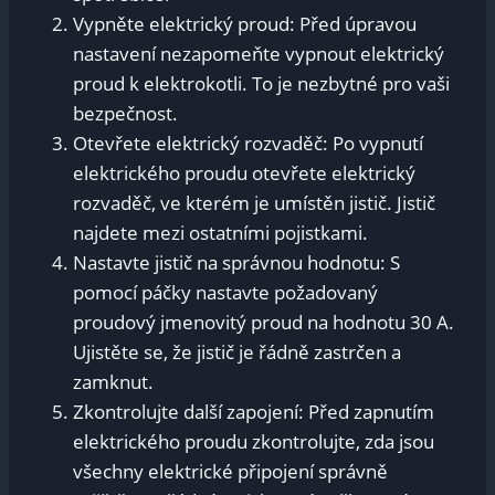
Vypněte elektrický proud: Před ⁢úpravou
nastavení nezapomeňte vypnout elektrický‌
proud k⁤ elektrokotli. To je nezbytné pro vaši
bezpečnost.
Otevřete elektrický ⁢rozvaděč: Po vypnutí
elektrického ‍proudu otevřete elektrický
‍rozvaděč, ve kterém je umístěn jistič. ⁢Jistič
najdete mezi ostatními pojistkami.
Nastavte jistič na správnou hodnotu:‌ S
pomocí páčky nastavte požadovaný
proudový jmenovitý proud na hodnotu​ 30 A.
‍Ujistěte se, ⁤že jistič je řádně zastrčen a ​
zamknut.
Zkontrolujte další zapojení: Před‌ zapnutím
elektrického proudu zkontrolujte, zda ⁤jsou
všechny elektrické připojení ⁣správně