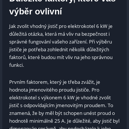
výběr ovlivní
Jak zvolit vhodný jistič pro elektrokotel 6⁤ kW je
důležitá otázka, která má vliv na bezpečnost i
správné fungování vašeho zařízení. Při‍ výběru
jističe je potřeba​ zohlednit několik důležitých
faktorů, které budou mít vliv na jeho správnou
funkci.
Prvním ​faktorem, který ⁤je třeba zvážit, je
hodnota jmenovitého proudu jističe. Pro
elektrokotel s výkonem 6‍ kW je vhodné zvolit
jistič s odpovídajícím jmenovitým proudem. To
znamená, že by měl⁢ být ‌schopen unést proud o
hodnotě minimálně 25 ⁤A. Je důležité, aby jistič byl
dimenzován správně, ⁢aby nedocházelo k jeho