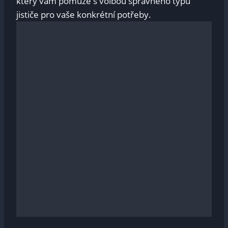
který vám pomůže ​s volbou správného ⁢typu
jističe pro vaše konkrétní potřeby.