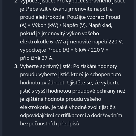
Výpočet jističe: Pro ⁤výpočet správného jističe
je třeba vzít v úvahu jmenovité napětí a
proud elektrokotle. Použijte ⁢vzorec: Proud
(A) ⁢= Výkon ‍(kW) / Napětí (V). Například,⁢
pokud je jmenovitý výkon vašeho
elektrokotle 6 kW a jmenovité napětí 220 V,
vypočítejte Proud (A) = 6 kW / 220 V‌ =
přibližně 27 A.
Vyberte správný jistič: Po získání hodnoty
proudu vyberte jistič, který je schopen ⁢tuto
hodnotu zvládnout. Ujistěte ‌se, že vyberte
jistič‍ s vyšší hodnotou ​proudové ochrany než
⁤je zjištěná hodnota‌ proudu vašeho
‌elektrokotle. Je‌ také vhodné zvolit jistič s
odpovídajícími certifikacemi a dodržováním ​
bezpečnostních předpisů.