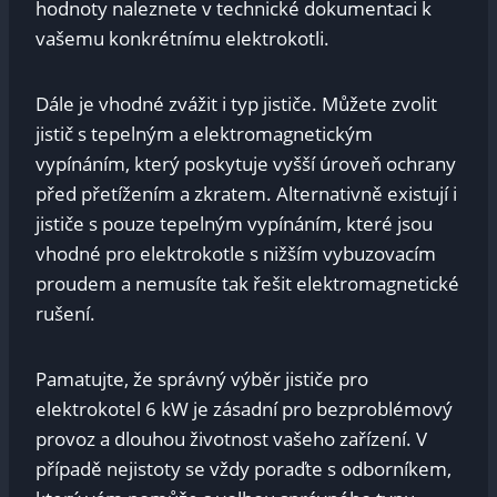
hodnoty ‌naleznete ⁢v technické dokumentaci k ​
vašemu konkrétnímu elektrokotli.
Dále je vhodné zvážit ​i typ jističe. Můžete zvolit
jistič s tepelným ⁤a ‌elektromagnetickým
vypínáním, ⁤který poskytuje vyšší úroveň ochrany
před přetížením a⁤ zkratem. ⁤Alternativně existují i
jističe s pouze tepelným vypínáním, které ⁤jsou
vhodné pro elektrokotle‍ s nižším vybuzovacím
proudem a ⁣nemusíte tak řešit elektromagnetické
rušení. ‌
Pamatujte, že správný‌ výběr⁣ jističe pro⁣
elektrokotel 6⁢ kW je ⁤zásadní pro ⁢bezproblémový
provoz a dlouhou životnost vašeho zařízení. V
případě ⁢nejistoty se‌ vždy⁤ poraďte s‌ odborníkem,