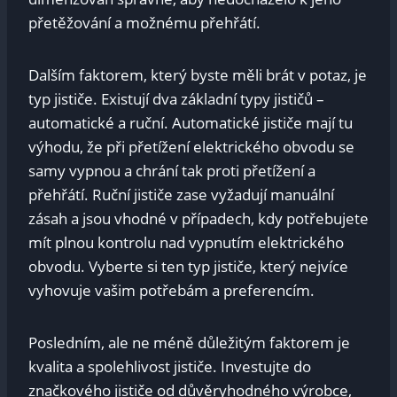
přetěžování⁢ a možnému ‍přehřátí.
Dalším faktorem, který byste měli brát v potaz, je
typ‍ jističe. Existují dva základní​ typy jističů –
automatické a ruční. Automatické jističe mají tu
⁤výhodu, že⁣ při přetížení elektrického obvodu se
samy vypnou a chrání tak​ proti přetížení a
přehřátí. Ruční jističe zase vyžadují manuální
zásah a jsou ‍vhodné v případech, kdy potřebujete
mít⁣ plnou kontrolu nad vypnutím elektrického⁤
obvodu. Vyberte si ten typ jističe, ‌který nejvíce
vyhovuje vašim potřebám a preferencím.
Posledním, ale ne méně⁢ důležitým faktorem ⁤je
kvalita a spolehlivost jističe. Investujte do⁢
značkového jističe od důvěryhodného výrobce,