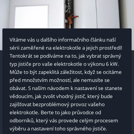
Vítáme vás u dalšího informačního ​článku naší
sérii zaměřené na ​elektrokotle a jejich prostředí!
Tentokrát se podíváme na to, jak vybrat správný
typ jističe pro‍ vaše elektrokotle ​o výkonu 6 kW.
Může to ⁣být zapeklitá záležitost, když ⁤se ocitáme
před množstvím možností,‌ ale‌ nemusíte se
obávat. S ‍naším návodem k⁤ nastavení se‍ stanete
vědoucím, jak ‍zvolit vhodný jistič,⁢ který bude
zajišťovat bezproblémový provoz vašeho
elektrokotle. Berte to jako průvodce od ​
odborníků, který vás provede celým procesem
‍výběru a⁢ nastavení toho správného jističe.⁢