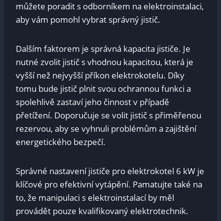
můžete poradit ⁣s ‌odborníkem na elektroinstalaci,
aby vám pomohl⁢ vybrat správný jistič.
Dalším ⁢faktorem je správná kapacita jističe. Je‌
nutné zvolit jistič s vhodnou kapacitou, která je
vyšší než ‍nejvyšší příkon elektrokotelu. Díky
tomu bude jistič plnit⁤ svou ochrannou‌ funkci a
spolehlivě zastaví jeho činnost v ⁢případě⁣
přetížení. Doporučuje se⁣ volit jistič s⁤ přiměřenou ​
rezervou, aby se ‌vyhnuli ⁣problémům a zajištění
energetického⁤ bezpečí.
Správné nastavení jističe pro elektrokotel 6 kW je
klíčové pro efektivní vytápění. Pamatujte také na
to, že manipulaci s elektroinstalací by ​měl‍
provádět pouze kvalifikovaný elektrotechnik.