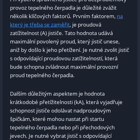
provoz tepelného ‌čerpadla je důležité zvážit
několik klíčových faktorů. Prvním ⁢faktorem,
na
který⁢ je třeba se zaměřit
, je ‌proudová
zatížitelnost (A) jističe. Tato hodnota udává​
maximální povolený proud, který jistič⁢ unese,
aniž ⁣by došlo k jeho ⁣přetížení. Je​ nutné zvolit ⁤jistič⁢
s ‌odpovídající proudovou zatížitelností, která
bude schopna zvládnout maximální provozní‌
proud⁢ tepelného čerpadla.
Dalším ‍důležitým aspektem je hodnota
‍krátkodobé přetížitelnosti ‌(kA), která vyjadřuje‌
schopnost jističe odolávat nadproudovým ​
špičkám, ​které mohou‌ nastat při‍ startu
⁣tepelného ​čerpadla⁣ nebo při přechodových
jevech.⁤ Je⁣ nutné‌ vybrat ⁢jistič ⁤s odpovídající