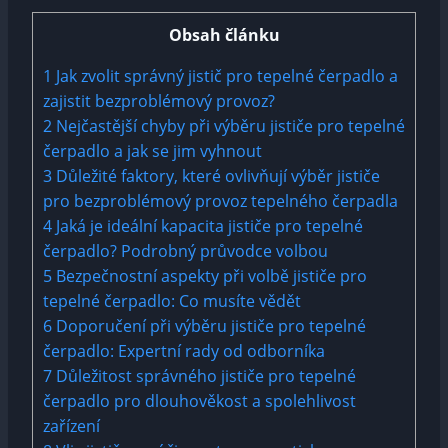
Obsah článku
1
Jak zvolit ⁤správný jistič pro tepelné čerpadlo a
zajistit bezproblémový provoz?
2
Nejčastější chyby ‍při ‌výběru ‍jističe pro tepelné​
čerpadlo a ⁢jak se jim vyhnout
3
Důležité ‍faktory, které ovlivňují výběr jističe
pro bezproblémový provoz ‍tepelného čerpadla
4
Jaká ⁤je ideální kapacita jističe pro tepelné
⁤čerpadlo? Podrobný průvodce⁤ volbou
5
Bezpečnostní aspekty při volbě ⁤jističe pro
tepelné ‌čerpadlo:‍ Co musíte vědět
6
Doporučení při ‍výběru jističe⁤ pro tepelné
čerpadlo: Expertní rady od⁤ odborníka
7
Důležitost správného jističe pro‍ tepelné
čerpadlo pro‍ dlouhověkost a ‌spolehlivost
‌zařízení