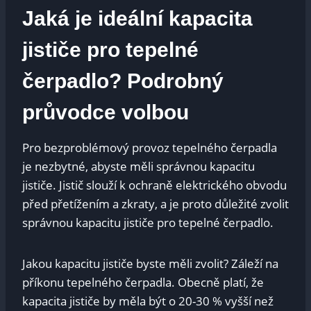
Jaká ⁤je ideální kapacita
jističe pro tepelné
⁤čerpadlo? Podrobný
průvodce⁤ volbou
Pro bezproblémový provoz tepelného⁢ čerpadla⁢
je nezbytné, abyste měli správnou kapacitu
jističe. Jistič ‍slouží k ochraně⁣ elektrického obvodu
před přetížením a zkraty, a ‍je proto důležité ‌zvolit‍
správnou kapacitu‍ jističe​ pro ⁤tepelné čerpadlo.
Jakou⁣ kapacitu jističe byste měli zvolit? ⁣Záleží‍ na
příkonu tepelného čerpadla. ⁢Obecně platí, že
kapacita jističe‍ by měla být o ⁣20-30⁣ % vyšší ⁤než