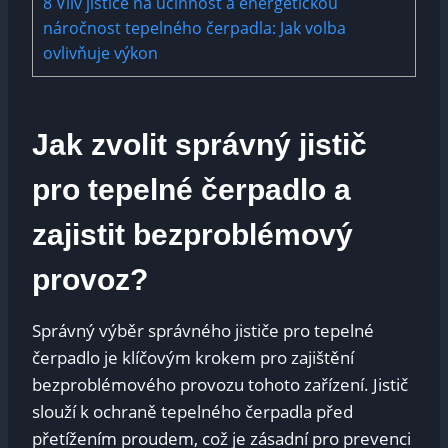
8
Vliv jističe na účinnost ‌a energetickou
náročnost ⁢tepelného čerpadla: Jak volba
ovlivňuje výkon
Jak zvolit ⁤správný jistič
pro tepelné čerpadlo a
zajistit bezproblémový
provoz?
Správný výběr správného jističe pro ⁣tepelné
čerpadlo ‌je klíčovým krokem pro zajištění
bezproblémového provozu tohoto ⁢zařízení.‍ Jistič
slouží k⁣ ochraně tepelného čerpadla před⁣
přetížením proudem, což je zásadní ⁢pro ‌prevenci