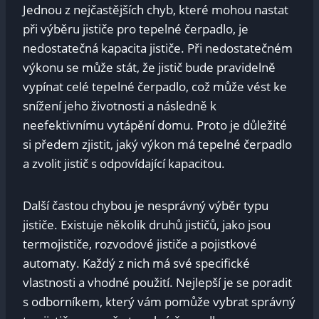
Jednou‍ z‍ nejčastějších⁢ chyb, ⁢které mohou ⁣nastat
při výběru jističe pro tepelné čerpadlo, je⁢
nedostatečná kapacita jističe. Při nedostatečném
výkonu se‍ může stát, že jistič bude pravidelně
⁢vypínat celé tepelné čerpadlo, což ⁢může​ vést ke
snížení ​jeho životnosti⁤ a⁤ následně k‍
neefektivnímu vytápění ​domu. Proto ‌je důležité
si předem ​zjistit, ‍jaký výkon má tepelné⁢ čerpadlo
a zvolit jistič⁢ s ⁣odpovídající ⁤kapacitou.
Další‌ častou chybou je nesprávný⁤ výběr typu
jističe. Existuje několik druhů jističů,⁣ jako jsou‍
termojističe, rozvodové jističe a ‌pojistkové⁢
automaty.‍ Každý z ‍nich má​ své specifické
vlastnosti​ a vhodné použití. Nejlepší je se poradit
s odborníkem, který vám‌ pomůže vybrat ‍správný