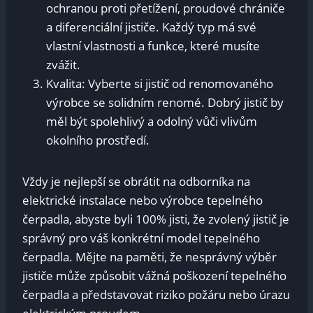
ochranou proti přetížení, proudové chrániče
a diferenciální jističe. Každý typ​ má své
vlastní vlastnosti‌ a funkce, ‌které⁤ musíte
zvážit.
Kvalita: Vyberte ⁣si jistič ‍od ‌renomovaného
výrobce se solidním​ renomé.⁣ Dobrý jistič by
měl být ⁣spolehlivý ​a odolný vůči vlivům
okolního prostředí.
Vždy ‍je nejlepší se obrátit na odborníka na‌
elektrické instalace nebo výrobce tepelného
čerpadla, abyste⁢ byli 100% jisti, že zvolený jistič ⁢je
správný pro váš konkrétní model⁣ tepelného
čerpadla.⁤ Mějte na paměti, že nesprávný⁤ výběr
jističe ⁤může způsobit⁣ vážná poškození tepelného
čerpadla a ⁤představovat riziko požáru nebo úrazu