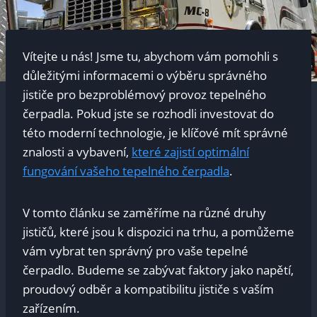
Vítejte u nás! Jsme ⁣tu, abychom vám⁣ pomohli ⁣s
důležitými informacemi o výběru správného
‌jističe ​pro ⁤bezproblémový provoz ⁣tepelného
čerpadla.⁣ Pokud jste se rozhodli investovat do
této ​moderní technologie, je klíčové mít správné
znalosti ‌a vybavení,
které‌ zajistí⁢ optimální
fungování vašeho tepelného čerpadla
.‌
V tomto článku ⁢se zaměříme na různé druhy
jističů, které ​jsou k dispozici⁤ na trhu,⁤ a ​pomůžeme
vám vybrat ten správný pro vaše⁤ tepelné
čerpadlo. Budeme se zabývat faktory ‌jako napětí,⁢
proudový odběr a kompatibilitu jističe s vaším
zařízením.