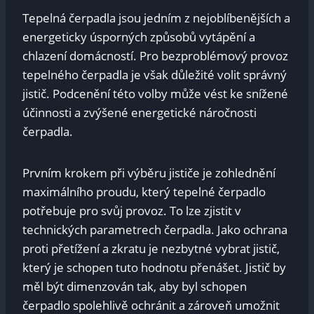
Tepelná čerpadla jsou jedním ⁢z nejoblíbenějších a
energeticky ⁣úsporných způsobů⁣ vytápění a
chlazení ⁤domácností.​ Pro bezproblémový provoz
tepelného čerpadla ⁢je​ však důležité volit ​správný
⁢jistič. Podcenění této volby může vést ke snížené
účinnosti a zvýšené energetické náročnosti
čerpadla.
Prvním ⁣krokem při výběru jističe je ‌zohlednění
maximálního proudu, který tepelné ‍čerpadlo
potřebuje⁢ pro svůj provoz. ⁣To lze zjistit v
⁢technických⁣ parametrech čerpadla. Jako ochrana
proti přetížení a zkratu je ⁤nezbytné ‌vybrat jistič,
který je schopen tuto hodnotu ‍přenášet. Jistič by
měl⁣ být dimenzován ‌tak, aby byl schopen
čerpadlo spolehlivě ⁤ochránit a ​zároveň ‍umožnit‍