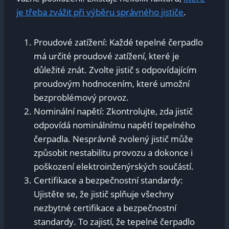
je třeba​ zvážit⁢ při výběru ⁣správného jističe
.
Proudové⁣ zatížení:‌ Každé tepelné čerpadlo
má určité proudové zatížení, které je
důležité znát. Zvolte jistič s⁣ odpovídajícím
proudovým‍ hodnocením, které‍ umožní
⁤bezproblémový provoz.
Nominální⁤ napětí: Zkontrolujte,​ zda⁤ jistič
odpovídá⁤ nominálnímu napětí​ tepelného‍
čerpadla. Nesprávně zvolený jistič může
způsobit ⁣nestabilitu provozu a​ dokonce i
poškození ⁣elektroinženýrských součástí.
Certifikace a bezpečnostní⁢ standardy:
Ujistěte ​se, ‌že jistič splňuje ​všechny
nezbytné certifikace a bezpečnostní
standardy. To zajistí, že tepelné čerpadlo