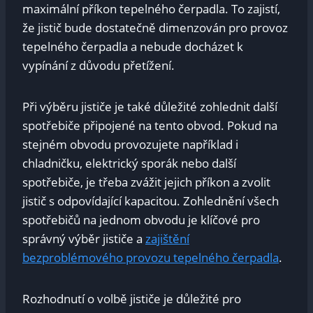
‍maximální příkon tepelného čerpadla. To ⁢zajistí,
že jistič bude dostatečně​ dimenzován pro⁣ provoz
tepelného⁤ čerpadla ⁤a nebude docházet k
vypínání z‌ důvodu přetížení.
Při výběru jističe je​ také ​důležité zohlednit další
spotřebiče připojené na tento obvod. Pokud na
stejném obvodu provozujete například i
chladničku,⁣ elektrický sporák nebo ⁤další‌
spotřebiče, je‌ třeba⁣ zvážit jejich příkon a zvolit
jistič s odpovídající kapacitou. Zohlednění všech⁤
spotřebičů‍ na⁤ jednom ‍obvodu⁢ je ‌klíčové pro⁢
správný výběr⁤ jističe⁢ a
zajištění​
bezproblémového provozu tepelného čerpadla
.
Rozhodnutí o volbě ⁣jističe je ​důležité pro