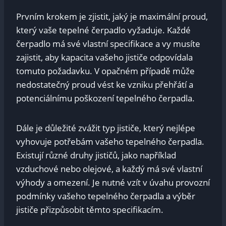
Prvním krokem ⁢je zjistit, jaký je maximální proud,
který vaše tepelné čerpadlo⁢ vyžaduje.​ Každé
čerpadlo má své vlastní specifikace a vy musíte⁢
zajistit, aby kapacita vašeho​ jističe‍ odpovídala
tomuto požadavku. ​V⁢ opačném případě může
nedostatečný⁣ proud vést ke ⁤vzniku přehřátí a⁣
potenciálnímu⁤ poškození tepelného⁤ čerpadla.
Dále je důležité zvážit⁢ typ jističe, který nejlépe
vyhovuje⁢ potřebám vašeho tepelného čerpadla.⁢
Existují různé druhy jističů, jako například
‍vzduchové nebo⁢ olejové,‌ a každý má své vlastní
výhody a omezení. Je nutné vzít v‍ úvahu provozní‍
podmínky vašeho tepelného ⁣čerpadla a výběr
jističe​ přizpůsobit těmto specifikacím.