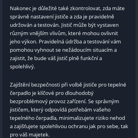
Nakonec je důležité také zkontrolovat,⁣ zda máte
správně nastavení jističe⁤ a zda ‌je pravidelně
udržován ⁣a testován. ​Jistič může být⁢ vystaven
různým vnějším⁢ vlivům,⁢ které mohou ovlivnit
jeho výkon. Pravidelná údržba a testování vám⁤
pomohou vyhnout ⁢se nežádoucím⁢ situacím ​a
zajistit,⁢ že bude váš jistič plně funkční a
spolehlivý.
Zajištění bezpečnosti​ při volbě jističe pro tepelné
čerpadlo​ je klíčové pro dlouhodobý
bezproblémový provoz zařízení. Se správným
⁣jističem,⁢ který odpovídá potřebám vašeho
tepelného ⁤čerpadla, minimalizujete riziko nehod
a ​zajišťujete​ spolehlivou ochranu jak pro sebe, tak‍
pro⁢ váš majetek.