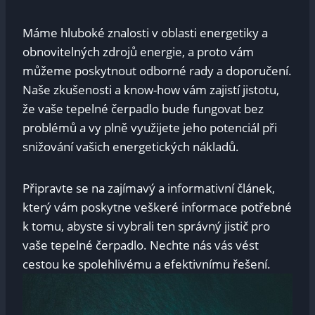
Máme hluboké znalosti v oblasti energetiky a
obnovitelných⁢ zdrojů⁢ energie, a proto vám
můžeme poskytnout odborné rady a doporučení.
Naše zkušenosti a know-how vám zajistí jistotu,
že vaše ⁣tepelné čerpadlo‌ bude‌ fungovat ​bez
problémů a vy ⁤plně využijete jeho potenciál při
snižování vašich energetických ​nákladů. ‍
Připravte ​se na zajímavý a informativní ​článek,
který vám ⁢poskytne veškeré informace potřebné
k tomu, abyste si vybrali ten správný ⁣jistič pro
vaše tepelné čerpadlo. Nechte‍ nás vás vést
cestou ke spolehlivému‍ a efektivnímu⁣ řešení.