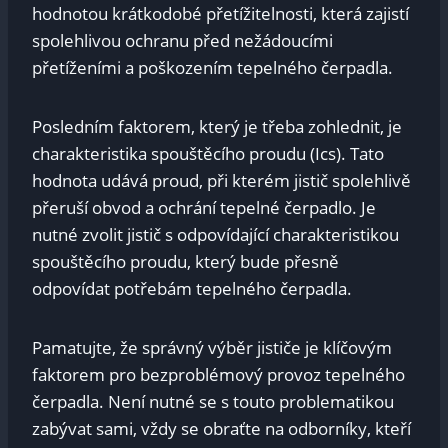
hodnotou krátkodobé přetížitelnosti, která zajistí
spolehlivou ochranu před ‌nežádoucími
přetíženími⁤ a ‌poškozením tepelného čerpadla.
Posledním ​faktorem, který je třeba zohlednit, je
charakteristika spouštěcího proudu ​(Ics). Tato
hodnota udává⁣ proud,​ při kterém⁢ jistič spolehlivě
přeruší obvod a ochrání ⁢tepelné čerpadlo. ⁣Je
nutné zvolit jistič s odpovídající charakteristikou
spouštěcího ‌proudu, který bude přesně
odpovídat potřebám tepelného⁣ čerpadla.
Pamatujte, že⁣ správný výběr jističe je klíčovým
‍faktorem pro bezproblémový ‍provoz tepelného
čerpadla. Není nutné se s touto​ problematikou
zabývat sami, vždy‌ se obraťte na odborníky, kteří