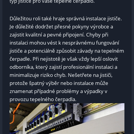
typ jističe pro vaše tepelné čerpadlo.
Důležitou‌ roli také hraje správná instalace jističe.
Je důležité dodržet ⁢přesné pokyny výrobce a ​
zajistit kvalitní a pevné připojení. ⁢Chyby při
instalaci mohou vést k ‌nesprávnému fungování
jističe a potenciálně způsobit‌ závady na‌ tepelném
⁢čerpadle. Při nejistotě ​je⁢ však vždy lepší oslovit
⁢odborníka, ⁢který zajistí ⁤profesionální instalaci a
‌minimalizuje riziko chyb. Nešetřete na jističi,
protože ‍špatný výběr nebo instalace může
znamenat případné problémy a výpadky v
provozu tepelného čerpadla.