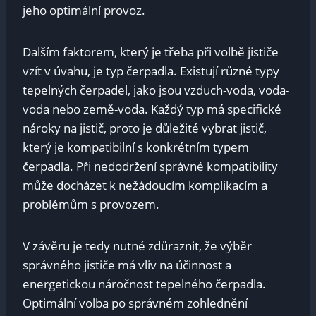
jeho optimální ⁤provoz.
Dalším faktorem, který je třeba při volbě jističe
vzít v​ úvahu, je ‍typ čerpadla. ⁤Existují různé typy
tepelných čerpadel, ⁣jako jsou‌ vzduch-voda, voda-
voda ​nebo země-voda. ⁤Každý typ má ⁣specifické
⁤nároky‌ na jistič,⁤ proto je důležité vybrat‍ jistič, ​
který je kompatibilní s konkrétním typem
čerpadla.⁤ Při nedodržení‌ správné kompatibility
může docházet k ​nežádoucím ​komplikacím‌ a
problémům s provozem.
V závěru ⁣je tedy nutné zdůraznit, že výběr
‍správného‍ jističe má‍ vliv⁢ na​ účinnost⁢ a
energetickou‌ náročnost tepelného čerpadla.
Optimální volba ‍po správném zohlednění