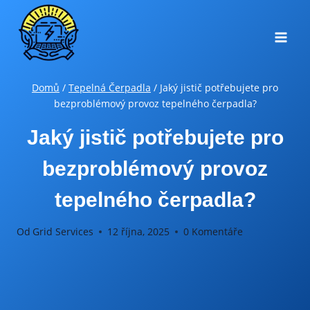
Přeskočit
na
obsah
Domů
/
Tepelná Čerpadla
/
Jaký jistič potřebujete pro
bezproblémový provoz tepelného čerpadla?
Jaký jistič potřebujete pro
bezproblémový provoz
tepelného čerpadla?
Od
Grid Services
12 října, 2025
0 Komentáře