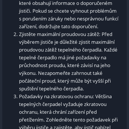
které obsahují informace o​ doporučeném
‌jističi. Pokud se‍ chcete vyhnout problémům
s porušením záruky‌ nebo nesprávnou funkcí
zařízení, dodržujte⁤ tato doporučení.
Zjistěte maximální proudovou zátěž: Před‍
výběrem​ jističe je důležité zjistit​ maximální‌
proudovou zátěž tepelného ⁣čerpadla. Každé
tepelné čerpadlo‌ má​ jiné požadavky ⁤na​
průchodnost proudu, které závisí na jeho
výkonu.‍ Nezapomeňte zahrnout také⁣
počáteční proud,​ který ⁣může být vyšší při
‌spuštění ⁢tepelného čerpadla.
Požadavky na zkratovou ochranu: Většina
tepelných čerpadel vyžaduje zkratovou
ochranu, která chrání zařízení před
přetížením. ⁤Zohledněte tento požadavek při
výběru jističe a zajistěte, aby jistič ⁤nabízel