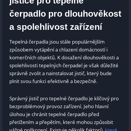
jističe pro‍ tepelné
čerpadlo pro‍ dlouhověkost
a ‌spolehlivost ‌zařízení
Tepelná čerpadla jsou stále populárnějším
způsobem⁤ vytápění a chlazení domácností i
‍komerčních ⁣objektů. K dosažení dlouhověkosti a
‌spolehlivosti tepelných čerpadel je však důležité
správně zvolit a nainstalovat jistič, ‌který bude
plnit svou funkci ‌efektivně a bezpečně.
Správný jistič pro tepelné ⁤čerpadlo je klíčový⁢ pro
bezproblémový provoz ‌zařízení. Jeho‍ hlavní
‌úlohou je chránit​ tepelné ⁤čerpadlo před
přetížením a přepětím, které mohou způsobit
vážné poškození. Existuje několik faktorů,
které