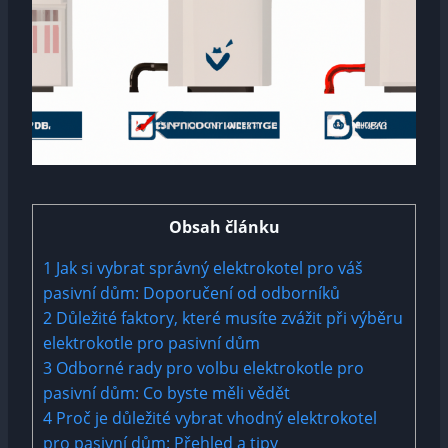
Obsah článku
1
Jak si vybrat správný elektrokotel pro váš
pasivní dům: Doporučení od odborníků
2
Důležité faktory, které musíte zvážit při výběru
elektrokotle pro pasivní dům
3
Odborné rady pro volbu elektrokotle pro
pasivní dům: Co byste měli vědět
4
Proč je důležité vybrat vhodný elektrokotel
pro pasivní dům: Přehled a tipy