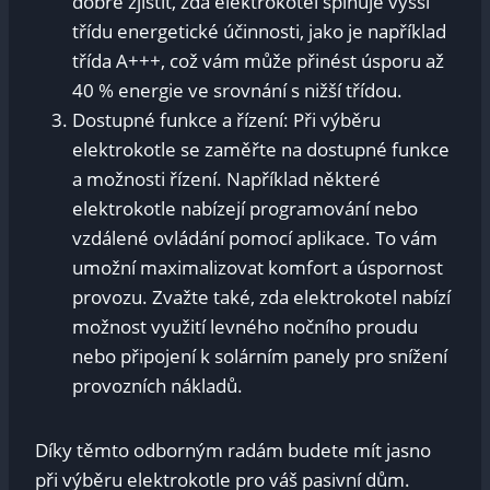
dobré zjistit, zda elektrokotel splňuje vyšší
třídu energetické účinnosti, jako je například
třída A+++, což vám může přinést úsporu až
40 % energie ve srovnání s nižší třídou.
Dostupné funkce a řízení: Při výběru
elektrokotle se zaměřte na dostupné funkce
a možnosti řízení. Například některé
elektrokotle nabízejí programování nebo
vzdálené ovládání pomocí aplikace. To vám
umožní maximalizovat komfort a úspornost
provozu. Zvažte také, zda elektrokotel nabízí
možnost využití levného nočního proudu
nebo připojení k solárním panely pro snížení
provozních nákladů.
Díky těmto odborným radám budete mít jasno
při výběru elektrokotle pro váš pasivní dům.