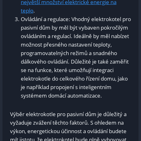
největší množství elektrické energie na
teplo
.
Ovládání a regulace: Vhodný elektrokotel pro
pasivní dům by měl být vybaven pokročilým
ovládáním a regulací. Ideálně by měl nabízet
možnost přesného nastavení teploty,
programovatelných režimů a snadného
dálkového ovládání. Důležité je také zaměřit
se na funkce, které umožňují integraci
elektrokotle do celkového řízení domu, jako
je například propojení s inteligentním
systémem domácí automatizace.
Výběr elektrokotle pro pasivní dům je důležitý a
vyžaduje zvážení těchto faktorů. S ohledem na
výkon, energetickou účinnost a ovládání budete
mít jistotu, že elektrokotel bude plně vyhovovat