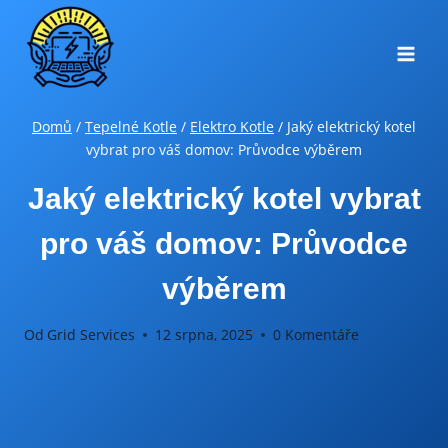
Přeskočit
na
obsah
Domů
/
Tepelné Kotle
/
Elektro Kotle
/
Jaký elektrický kotel
vybrat pro váš domov: Průvodce výběrem
Jaký elektrický kotel vybrat
pro váš domov: Průvodce
výběrem
Od
Grid Services
12 srpna, 2025
0 Komentáře