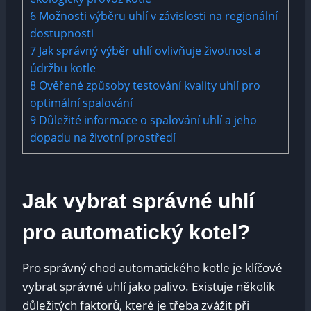
6
Možnosti výběru uhlí‌ v závislosti na regionální
dostupnosti
7
Jak správný výběr uhlí ovlivňuje životnost a‍
údržbu kotle
8
Ověřené způsoby testování ⁢kvality uhlí pro
optimální spalování
9
Důležité ⁣informace o spalování⁢ uhlí a jeho
dopadu na životní prostředí
Jak vybrat ⁢správné ‍uhlí
pro automatický‍ kotel?
Pro správný chod⁣ automatického kotle je klíčové⁢
vybrat správné uhlí jako palivo. Existuje několik
důležitých ⁣faktorů, které je třeba zvážit při