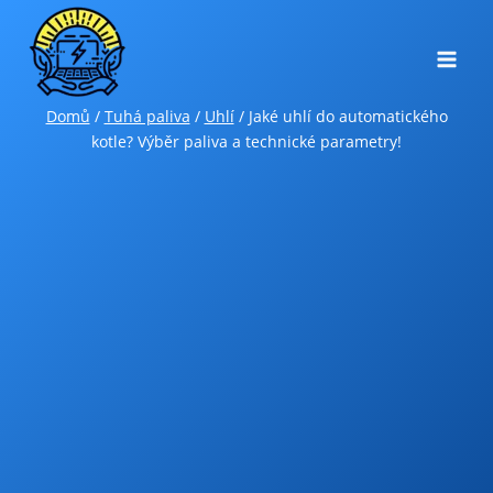
Přeskočit
na
obsah
Domů
/
Tuhá paliva
/
Uhlí
/
Jaké uhlí do automatického
kotle? Výběr paliva a technické parametry!