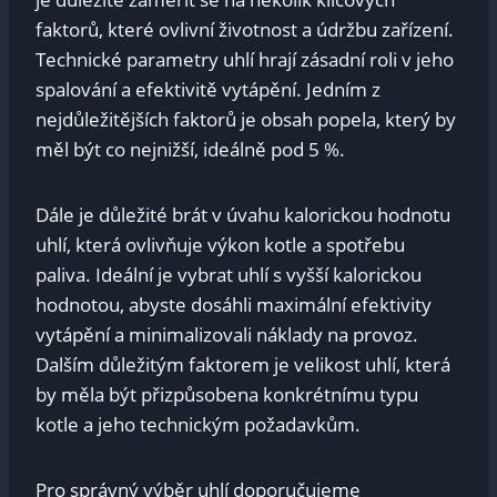
faktorů, které ovlivní životnost a údržbu zařízení.
Technické parametry uhlí hrají ⁢zásadní roli v jeho
spalování a​ efektivitě vytápění. ‌Jedním z
nejdůležitějších ‌faktorů je obsah popela,​ který by‍
měl být co nejnižší, ​ideálně pod ‍5⁤ %.
Dále‍ je důležité brát v ‌úvahu kalorickou hodnotu
uhlí, která ‌ovlivňuje výkon kotle a⁢ spotřebu
paliva. Ideální je​ vybrat uhlí⁣ s vyšší kalorickou⁤
hodnotou, abyste dosáhli maximální efektivity
vytápění a minimalizovali náklady ‌na provoz.
Dalším ​důležitým faktorem je velikost uhlí, která
by měla být přizpůsobena konkrétnímu typu
kotle ⁢a jeho ⁣technickým ​požadavkům.
Pro⁢ správný výběr uhlí doporučujeme