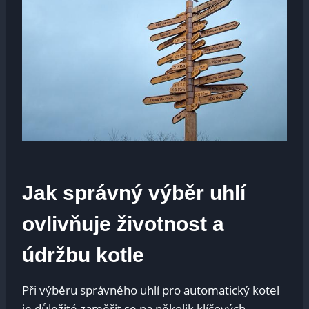
Jak správný výběr uhlí
ovlivňuje životnost a‍
údržbu kotle
Při výběru správného‍ uhlí pro automatický ​kotel
je ​důležité zaměřit se ⁢na ‌několik ‌klíčových