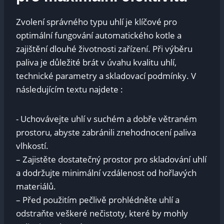
Zvolení správného typu uhlí je klíčové pro
optimální​ fungování automatického kotle a
zajištění dlouhé životnosti zařízení. Při ⁢výběru
paliva je ⁢důležité brát v úvahu kvalitu uhlí,
technické parametry a‌ skladovací ⁢podmínky. V
následujícím textu‌ najdete​ :
-⁤ Uchovávejte uhlí v suchém‍ a dobře ⁣větraném
prostoru, abyste⁢ zabránili ⁣znehodnocení paliva
vlhkostí.
– ⁣Zajistěte dostatečný​ prostor pro skladování uhlí
a ⁢dodržujte minimální vzdálenost od‍ hořlavých
materiálů.
– Před ‍použitím ​pečlivě‍ prohlédněte uhlí⁢ a
odstraňte veškeré nečistoty, které ⁢by mohly