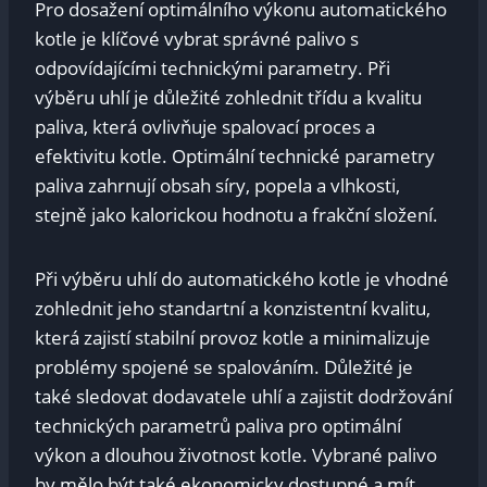
Pro dosažení optimálního výkonu automatického⁤
kotle ⁤je ‌klíčové ​vybrat správné palivo s
odpovídajícími technickými parametry.⁤ Při
výběru uhlí je důležité zohlednit třídu⁤ a ⁣kvalitu
‌paliva, která​ ovlivňuje spalovací proces a
efektivitu kotle. Optimální technické⁤ parametry
⁢paliva zahrnují⁢ obsah síry, popela a⁤ vlhkosti,
stejně jako kalorickou hodnotu a frakční složení.
Při výběru uhlí do automatického kotle je vhodné
zohlednit jeho standartní a‌ konzistentní kvalitu,
která zajistí stabilní provoz kotle a minimalizuje
problémy spojené‍ se spalováním. Důležité⁤ je
také⁢ sledovat ‍dodavatele uhlí a zajistit​ dodržování
⁤technických parametrů paliva⁣ pro ⁤optimální
výkon a dlouhou životnost ​kotle.⁢ Vybrané⁤ palivo⁢
by mělo být také ekonomicky dostupné ⁤a ​mít