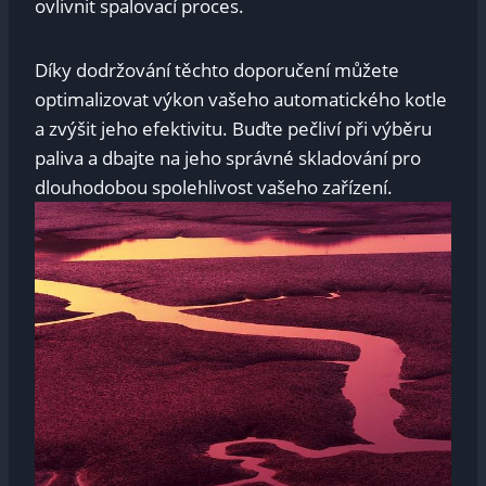
ovlivnit spalovací proces.
Díky‍ dodržování těchto⁢ doporučení⁤ můžete
⁤optimalizovat⁣ výkon vašeho⁣ automatického kotle
a zvýšit jeho ⁣efektivitu. Buďte⁤ pečliví při výběru
⁣paliva a dbajte na⁣ jeho správné skladování pro
dlouhodobou spolehlivost ‍vašeho ‍zařízení.