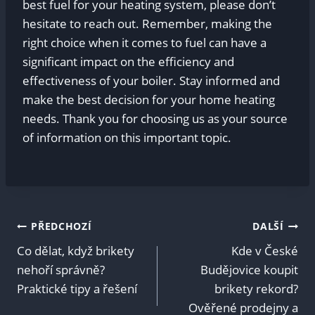
best fuel⁢ for‌ your heating system, please don’t
hesitate⁢ to reach​ out. Remember, ⁢making ​the
⁢right ⁤choice when⁢ it comes‌ to fuel ‍can have a⁤
significant impact on the efficiency and
⁣effectiveness of your ⁤boiler. Stay informed and
make the⁤ best decision‌ for your home heating
⁢needs. Thank you for choosing us⁤ as your source
of ⁤information on this important topic.
Navigace
PŘEDCHOZÍ
DALŠÍ
Co dělat, když brikety
Kde v České
pro
nehoří správně?
Budějovice koupit
Praktické tipy a řešení
brikety rekord?
příspěvek
Ověřené prodejny a