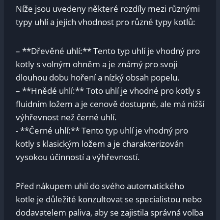
Níže ‌jsou uvedeny některé rozdíly mezi různými
typy uhlí a jejich vhodnost pro různé typy ‌kotlů:
– **Dřevěné uhlí:** Tento typ uhlí je vhodný ⁢pro‍
kotly‌ s ‍volným ohněm⁤ a ​je známý ‍pro svoji
dlouhou dobu hoření‍ a nízký obsah popelu.
– **Hnědé uhlí:**⁤ Toto ​uhlí ⁢je vhodné pro⁤ kotly s
fluidním⁣ ložem a je‍ cenově dostupné, ale má nižší
výhřevnost než černé ‌uhlí.
-​ **Černé uhlí:** Tento ⁢typ uhlí je vhodný ‌pro
kotly s klasickým ložem a je ‍charakterizován
vysokou účinností⁣ a ​výhřevností.
Před nákupem uhlí ​do svého automatického
kotle je důležité konzultovat se specialistou nebo
dodavatelem paliva, aby⁢ se zajistila správná volba