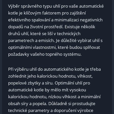
Výběr správného typu uhlí pro vaše ‌automatické
kotle‍ je klíčovým faktorem pro zajištění
efektivního‍ spalování a ⁤minimalizaci negativních
dopadů na životní prostředí. Existuje ‍několik
druhů uhlí, které se liší⁢ v ⁤technických
‍parametrech a‍ emisích.⁢ Je důležité ‍vybírat uhlí s
optimálními vlastnostmi, které budou splňovat⁤
požadavky vašeho topného systému.
Při výběru uhlí do automatického kotle je třeba
zohlednit jeho⁢ kalorickou hodnotu, vlhkost,
popelové zbytky a síru. Optimální uhlí pro
⁢automatické kotle‍ by mělo mít vysokou
kalorickou⁣ hodnotu, nízkou vlhkost a minimální
⁣obsah síry a ‍popela. ‍Důkladně si prostudujte
technické parametry a doporučení výrobce