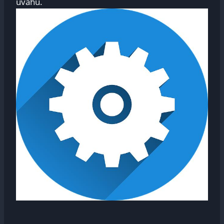
‍úvahu.