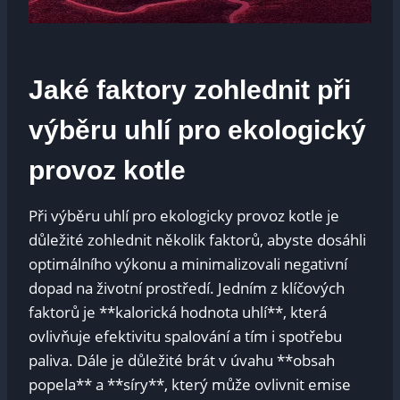
Jaké‍ faktory zohlednit při
výběru⁤ uhlí pro ekologický
provoz kotle
Při ⁣výběru uhlí pro​ ekologicky provoz kotle ⁣je
důležité ​zohlednit několik faktorů, abyste dosáhli
optimálního výkonu‌ a minimalizovali negativní
dopad na životní⁢ prostředí. Jedním z klíčových
faktorů je **kalorická hodnota uhlí**, ⁤která
ovlivňuje⁢ efektivitu ⁣spalování⁤ a tím i​ spotřebu
paliva. Dále je důležité brát ​v úvahu **obsah​
popela** ⁤a⁣ **síry**, který‌ může ovlivnit ‌emise