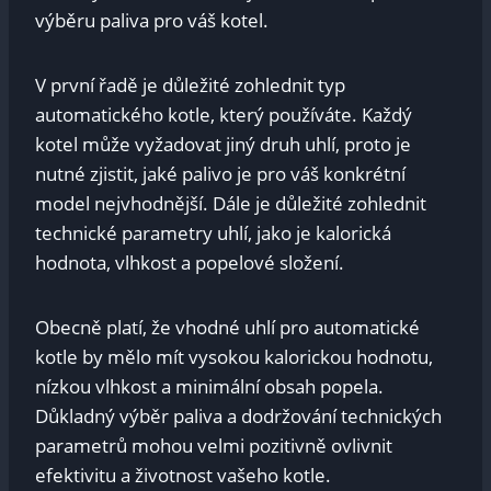
výběru⁢ paliva pro váš kotel.
V⁤ první řadě je ⁢důležité ⁤zohlednit ⁤typ
automatického kotle, který používáte. Každý
kotel může vyžadovat jiný druh ⁤uhlí, proto je
nutné ⁢zjistit, jaké ⁤palivo⁢ je pro váš konkrétní
model nejvhodnější. Dále‍ je‌ důležité zohlednit
technické parametry uhlí, jako⁤ je kalorická⁣
hodnota, vlhkost a⁣ popelové‍ složení.
Obecně platí, že ‌vhodné ​uhlí ​pro automatické
kotle by mělo⁣ mít vysokou kalorickou hodnotu,
nízkou vlhkost‍ a minimální obsah popela.
Důkladný výběr paliva a dodržování technických
parametrů mohou velmi pozitivně ovlivnit
efektivitu a životnost vašeho kotle.