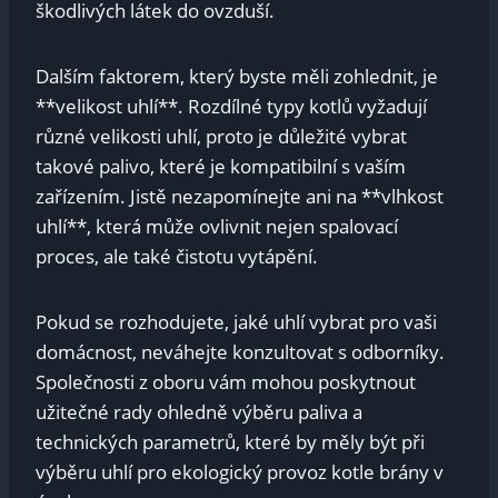
škodlivých​ látek ⁢do ovzduší.
Dalším faktorem, který byste měli zohlednit, je
**velikost uhlí**.⁣ Rozdílné ​typy kotlů ⁢vyžadují
různé velikosti ⁢uhlí, proto je důležité vybrat
takové palivo, které je⁣ kompatibilní s‍ vaším
zařízením.‍ Jistě nezapomínejte ⁣ani na​ **vlhkost
uhlí**, která ⁤může ovlivnit nejen ⁤spalovací
proces, ale také čistotu​ vytápění.
Pokud se ‌rozhodujete,​ jaké uhlí vybrat pro⁣ vaši
domácnost, neváhejte konzultovat‌ s odborníky.
Společnosti ⁣z ‍oboru vám mohou⁣ poskytnout
‍užitečné rady ohledně‌ výběru paliva a
technických parametrů, ‌které by měly být⁢ při
⁤výběru uhlí pro ekologický‍ provoz kotle brány v