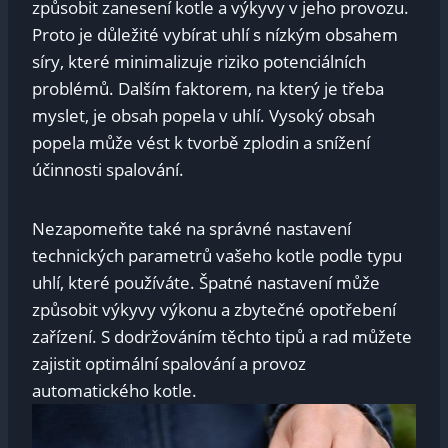
‍způsobit zanesení kotle a výkyvy v ‍jeho ​provozu.
Proto je důležité ⁤vybírat ​uhlí s nízkým obsahem
⁢síry, které minimalizuje ⁣riziko potenciálních
problémů. Dalším faktorem, na⁢ který je třeba
myslet, je obsah ⁣popela v uhlí. ‌Vysoký obsah​
popela může vést k tvorbě zplodin a snížení
účinnosti spalování.
Nezapomeňte také⁢ na⁢ správné nastavení
technických parametrů vašeho ‌kotle podle typu
uhlí, které používáte. Špatné nastavení může
způsobit ‍výkyvy ⁢výkonu a zbytečné ⁣opotřebení
zařízení. S dodržováním ​těchto ⁤tipů ⁢a rad⁣ můžete
zajistit optimální spalování ​a ​provoz
automatického kotle.