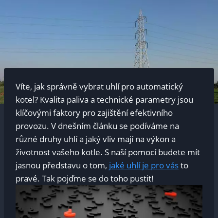
Víte,​ jak správně⁢ vybrat uhlí ‍pro⁢ automatický
kotel? ​Kvalita paliva a technické ​parametry⁤ jsou
⁣klíčovými faktory pro zajištění efektivního‌
provozu. V dnešním článku ⁢se podíváme na
různé druhy uhlí⁤ a jaký ‍vliv mají na ⁢výkon ⁣a ​
životnost⁣ vašeho ‌kotle.⁣ S naší pomocí budete mít
jasnou představu o tom,
jaké uhlí⁢ je pro vás
to
pravé. Tak pojďme se do toho pustit!