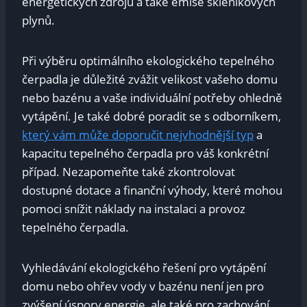
energetických ​zdrojů‍ a také emise skleníkových‍
plynů.
Při výběru optimálního ekologického tepelného​
čerpadla​ je důležité zvážit velikost vašeho domu
⁣nebo bazénu​ a vaše individuální potřeby ohledně
vytápění. Je⁢ také ⁤dobré poradit ⁢se ‍s⁤ odborníkem, ⁣
který vám může doporučit nejvhodnější typ
⁢a
kapacitu tepelného‍ čerpadla ⁢pro váš konkrétní
případ. ‌Nezapomeňte také zkontrolovat
⁣dostupné dotace a finanční výhody, které mohou
pomoci‍ snížit náklady‍ na ⁣instalaci a provoz
tepelného čerpadla.
Vyhledávání ⁣ekologického řešení pro vytápění
domu nebo ohřev vody ​v⁤ bazénu není ⁤jen pro
zvýšení úspory energie, ale také pro zachování