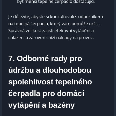
‌být menší​ tepelné čerpadlo ⁣dostačující.
Je důležité,‍ abyste ⁣si ⁣konzultovali s⁤ odborníkem
⁤na‍ tepelná čerpadla,⁣ který vám pomůže určit .
Správná velikost zajistí efektivní vytápění a‌
chlazení ⁢a ⁢zároveň sníží⁢ náklady na⁣ provoz.
7.‍ Odborné‌ rady pro
údržbu a dlouhodobou‍
spolehlivost​ tepelného
čerpadla pro ⁢domácí
vytápění a‌ bazény