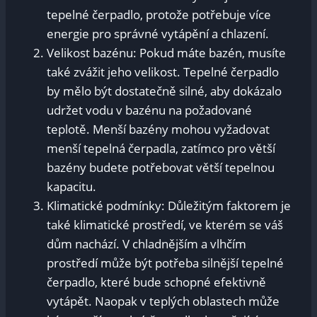
tepelné čerpadlo, protože potřebuje více
energie pro​ správné vytápění a chlazení.
Velikost bazénu:‍ Pokud máte bazén, musíte
také ‍zvážit jeho velikost. Tepelné ⁤čerpadlo
by mělo být ‌dostatečně silné, ​aby dokázalo
udržet vodu⁢ v bazénu ‌na požadované
‌teplotě. Menší bazény ‍mohou vyžadovat
menší tepelná čerpadla, zatímco pro větší‌
bazény​ budete potřebovat ⁤větší tepelnou
kapacitu.
Klimatické podmínky: Důležitým faktorem ‍je
také klimatické prostředí, ‍ve kterém se váš
dům nachází. V chladnějším a vlhčím
prostředí⁣ může být ⁣potřeba silnější tepelné
čerpadlo, ⁢které bude ⁤schopné efektivně
vytápět. Naopak⁣ v teplých⁣ oblastech‍ může