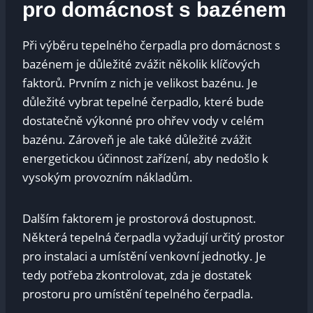
pro⁤ domácnost s bazénem
Při výběru tepelného⁢ čerpadla pro ‌domácnost s
⁢bazénem je⁣ důležité zvážit několik klíčových
⁣faktorů.⁢ Prvním z ⁣nich je‌ velikost bazénu. Je⁤
důležité vybrat tepelné čerpadlo, které bude⁤
dostatečně výkonné pro ohřev⁤ vody v ⁤celém
bazénu. ​Zároveň ⁤je ⁤ale také důležité zvážit
energetickou účinnost zařízení, aby‌ nedošlo k
vysokým provozním nákladům.
Dalším faktorem je prostorová dostupnost.
Některá tepelná ⁣čerpadla ​vyžadují určitý prostor
pro instalaci ​a umístění venkovní jednotky. Je
tedy potřeba zkontrolovat,⁤ zda je dostatek
prostoru pro umístění tepelného čerpadla.