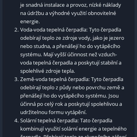
je snadná‌ instalace a provoz, nízké náklady
na ‌údržbu a výhodné využití ‍obnovitelné
energie.
Voda-voda‌ tepelná čerpadla: Tyto čerpadla
odebírají teplo ze zdroje ⁣vody, ⁣jako je jezero⁢
nebo studna, a‍ přenášejí ho do vytápěcího‌
systému. Mají​ vyšší‌ účinnost ⁤než vzduch-
voda⁢ tepelná čerpadla a poskytují stabilní a
spolehlivé zdroje‍ tepla.
Země-voda⁢ tepelná ⁣čerpadla:⁢ Tyto⁢ čerpadla⁢
odebírají teplo z ‌půdy nebo povrchu země a
přenášejí ho do ‌vytápěcího ​systému. Jsou
účinná po‍ celý rok a ⁢poskytují spolehlivou⁤ a
udržitelnou‍ formu vytápění.
Solární tepelná čerpadla: Tato⁤ čerpadla
kombinují⁤ využití solární energie a‍ tepelného‍
čerpadla. Přebírají teplo ze‌ slunečního záření