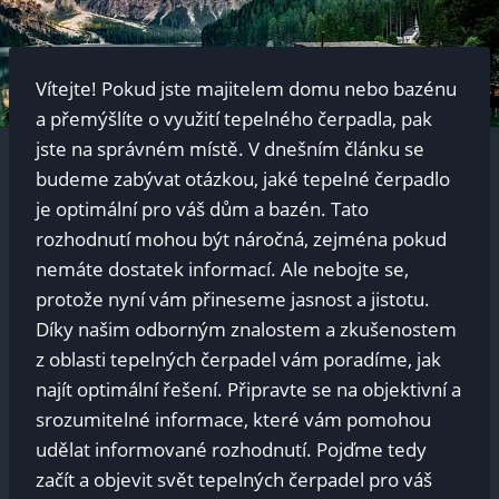
Vítejte! Pokud jste⁢ majitelem domu‍ nebo bazénu
a přemýšlíte o ⁢využití tepelného ⁣čerpadla, pak
jste ​na správném místě. ​V ⁤dnešním článku⁣ se
budeme‍ zabývat otázkou, jaké​ tepelné čerpadlo
je optimální pro váš dům ‍a bazén. Tato
rozhodnutí mohou být náročná, zejména pokud
nemáte dostatek informací.​ Ale nebojte se,
protože nyní vám přineseme jasnost a ⁤jistotu.
Díky našim odborným znalostem a zkušenostem
z oblasti ⁢tepelných‌ čerpadel vám ​poradíme,⁣ jak
najít optimální řešení.⁢ Připravte se na objektivní a
srozumitelné informace, ​které vám pomohou
udělat​ informované rozhodnutí. Pojďme tedy
začít a objevit svět⁤ tepelných​ čerpadel pro váš