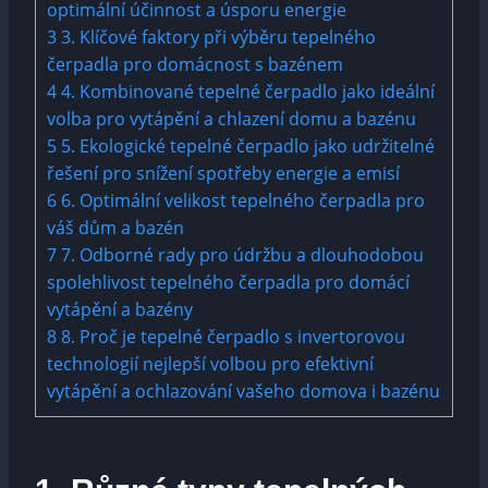
optimální⁢ účinnost a ⁢úsporu energie
3
3. Klíčové faktory při⁣ výběru tepelného
čerpadla pro⁤ domácnost s bazénem
4
4. Kombinované ​tepelné čerpadlo jako ideální⁤
volba ⁢pro vytápění a⁢ chlazení‍ domu a ‍bazénu
5
5. Ekologické tepelné čerpadlo⁢ jako udržitelné
řešení pro snížení spotřeby⁢ energie a emisí
6
6. Optimální velikost tepelného ⁣čerpadla pro
⁢váš dům⁢ a bazén
7
7.‍ Odborné‌ rady pro údržbu a dlouhodobou‍
spolehlivost​ tepelného čerpadla pro ⁢domácí
vytápění a‌ bazény
8
8.​ Proč‌ je tepelné čerpadlo‍ s invertorovou
technologií nejlepší ‌volbou pro efektivní
vytápění a ochlazování vašeho domova i bazénu