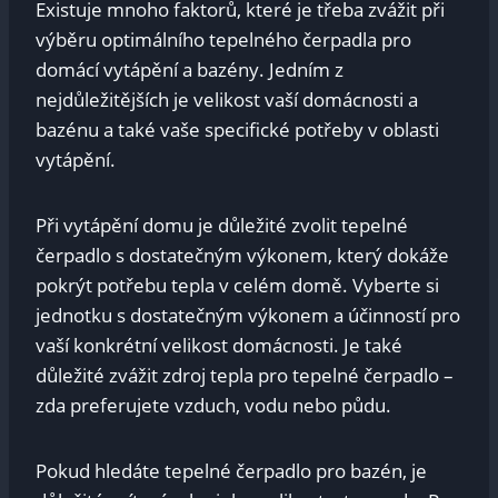
Existuje mnoho faktorů, ⁢které⁣ je ​třeba zvážit při⁢
výběru ⁣optimálního‍ tepelného ⁣čerpadla pro
domácí vytápění a bazény. Jedním⁢ z
nejdůležitějších je velikost vaší⁤ domácnosti⁢ a
bazénu a také vaše specifické potřeby⁣ v⁢ oblasti
vytápění. ⁣
Při vytápění domu je důležité zvolit tepelné
‌čerpadlo ⁤s dostatečným výkonem, který dokáže
‌pokrýt potřebu​ tepla v celém domě. Vyberte si
jednotku ⁤s⁤ dostatečným výkonem ⁤a účinností pro
⁢vaší konkrétní velikost domácnosti. Je také
‍důležité zvážit zdroj tepla⁢ pro tepelné čerpadlo –
⁢zda preferujete vzduch, vodu nebo půdu.
Pokud ⁤hledáte⁢ tepelné čerpadlo pro bazén, je​