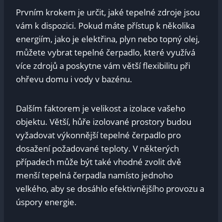
Prvním krokem je určit, jaké tepelné‌ zdroje jsou
vám ⁣k dispozici. Pokud máte přístup⁤ k několika
energiím, jako je‍ elektřina, plyn nebo topný​ olej,
můžete vybrat tepelné čerpadlo, které využívá
více zdrojů a poskytne vám větší‍ flexibilitu ⁢při
ohřevu domu i vody v bazénu.
Dalším faktorem je velikost a⁢ izolace vašeho
objektu. Větší, ⁤hůře ⁣izolované ‌prostory budou
vyžadovat výkonnější tepelné⁣ čerpadlo pro
dosažení požadované teploty. V některých
případech ‌může být také vhodné zvolit dvě
menší‌ tepelná čerpadla namísto jednoho
‍velkého,⁢ aby ⁣se dosáhlo efektivnějšího⁤ provozu ⁣a
úspory energie.