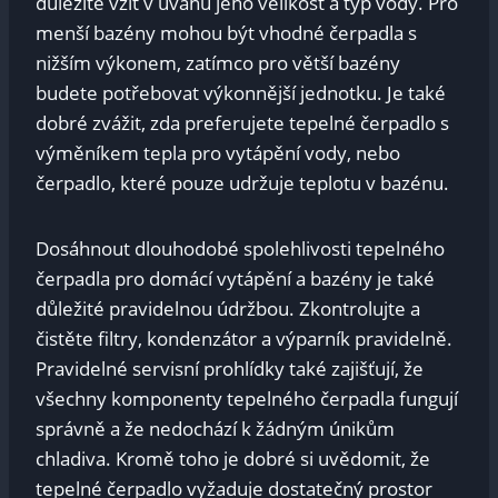
důležité vzít v ⁤úvahu jeho‌ velikost a typ ‍vody.‍ Pro
menší bazény ‍mohou být vhodné čerpadla s
nižším výkonem, zatímco pro větší bazény
budete potřebovat výkonnější ⁢jednotku. Je také
dobré ​zvážit, zda preferujete tepelné čerpadlo⁢ s​
výměníkem tepla pro vytápění⁣ vody, nebo
čerpadlo, které‍ pouze udržuje teplotu v bazénu.
Dosáhnout dlouhodobé‌ spolehlivosti tepelného
čerpadla pro domácí ⁤vytápění a bazény​ je také
důležité pravidelnou údržbou. Zkontrolujte a⁢
čistěte filtry, kondenzátor a výparník pravidelně. ​
Pravidelné servisní prohlídky také zajišťují, ​že
všechny komponenty tepelného ​čerpadla fungují
správně ‍a že nedochází k žádným únikům
chladiva. ​Kromě toho je dobré si⁣ uvědomit, že
tepelné čerpadlo vyžaduje dostatečný ​prostor⁣