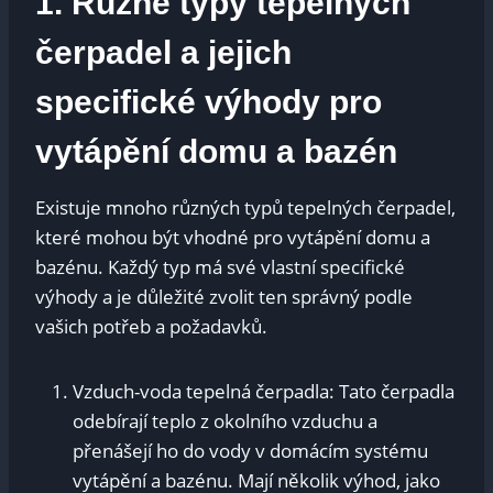
1. Různé typy tepelných
‍čerpadel a jejich
specifické ‌výhody pro
vytápění domu‍ a bazén
Existuje mnoho různých‌ typů tepelných čerpadel,
​které mohou být vhodné pro ​vytápění domu a⁤
bazénu. Každý typ má ‍své‌ vlastní specifické
výhody ‍a je důležité zvolit ten správný podle
vašich potřeb a požadavků.
Vzduch-voda tepelná čerpadla: Tato ‍čerpadla
odebírají ‌teplo z ⁤okolního vzduchu a
přenášejí ho⁢ do vody v domácím⁣ systému
vytápění a bazénu. Mají několik výhod,⁤ jako