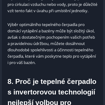
pro cirkulaci vzduchu nebo vody, proto je důležité
vzít tento‌ fakt v úvahu při ⁣umístění ⁢jednotky.
Výběr⁣ optimálního tepelného čerpadla pro‍
domácí⁢ vytápění a‍ bazény může být složitý úkol,
avšak s dostatečným pochopením vašich potřeb
a pravidelnou údržbou, ⁢můžete‌ dosáhnout
dlouhodobé spolehlivosti⁤ a​ účinnosti tepelného
čerpadla, které vám ‍poskytne teplo pro vytápění
i ‌pro váš bazén.
8.​ Proč‌ je tepelné čerpadlo‍
s invertorovou technologií
nejlepší ‌volbou pro