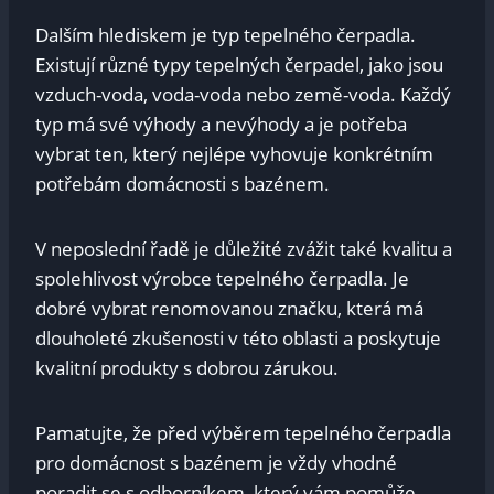
Dalším⁢ hlediskem je typ tepelného ‍čerpadla.
Existují různé ​typy tepelných čerpadel, jako‍ jsou⁤
vzduch-voda, voda-voda nebo země-voda. Každý
typ má své výhody‌ a​ nevýhody⁢ a je ⁣potřeba
vybrat ten, který⁤ nejlépe⁢ vyhovuje konkrétním
potřebám domácnosti s bazénem.
V neposlední řadě je důležité zvážit také kvalitu a ​
spolehlivost výrobce‌ tepelného čerpadla. Je
dobré vybrat renomovanou ⁤značku, která má
dlouholeté zkušenosti v této oblasti a poskytuje
kvalitní produkty ⁢s dobrou⁣ zárukou.
Pamatujte, že před výběrem tepelného⁢ čerpadla
pro domácnost ‍s bazénem je ​vždy vhodné
poradit⁤ se s odborníkem, který vám pomůže