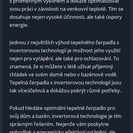
s proměnným výkonem ⁤a​ dokáže optimalizovat
svou práci ⁣v závislosti na venkovní teplotě.​ Tím‍ se
dosahuje nejen vysoké účinnosti, ⁢ale také úspory
energie.
Jednou z největších výhod tepelného​ čerpadla s
invertorovou technologií je možnost jeho využití
nejen⁣ pro vytápění, ale také pro ⁣ochlazování. To
znamená, že si můžete ‍v létě užívat⁤ příjemný
chládek ve svém domě​ nebo v bazénové⁤ vodě.
Tepelná čerpadla ‍s invertorovou technologií jsou
tak víceúčelová a dokážou pokrýt různé potřeby.
Pokud hledáte optimální tepelné ‍čerpadlo⁤ pro
⁣svůj dům a bazén, invertorová technologie je ⁣tím
správným ⁣řešením. Nejenže vám poskytne⁣
pohodlné​ a ​energeticky efektivní vytápění, ale