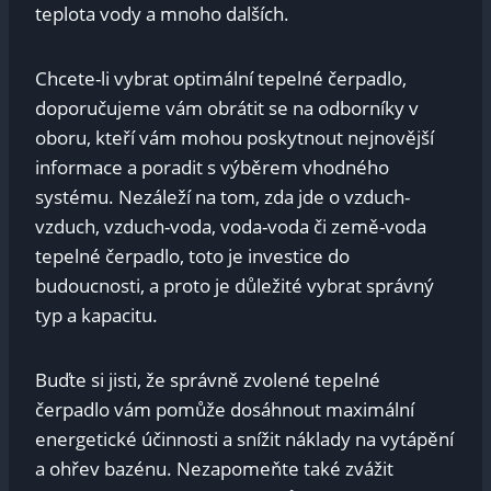
teplota vody a mnoho dalších.
Chcete-li vybrat optimální ⁣tepelné čerpadlo,
doporučujeme vám obrátit se na⁢ odborníky​ v⁣
oboru, kteří vám mohou poskytnout ⁣nejnovější
informace a poradit s ​výběrem vhodného
systému. Nezáleží na tom, zda ​jde‌ o vzduch-
vzduch, vzduch-voda, voda-voda či země-voda
tepelné čerpadlo,⁣ toto je investice do
budoucnosti,‌ a proto je‍ důležité⁢ vybrat správný
typ a kapacitu.
Buďte si jisti, že správně zvolené tepelné
čerpadlo vám ⁣pomůže ​dosáhnout maximální
energetické⁣ účinnosti a snížit⁣ náklady ‌na ‍vytápění
a⁣ ohřev bazénu. Nezapomeňte také ‍zvážit