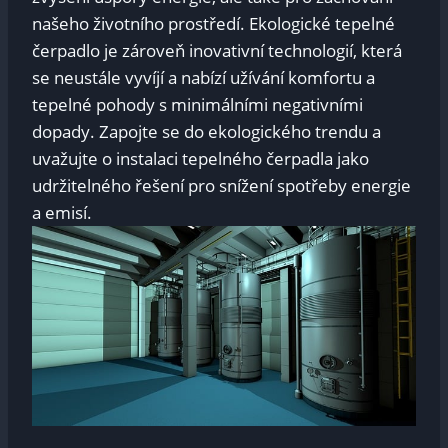
našeho ​životního prostředí.‌ Ekologické tepelné
čerpadlo je zároveň inovativní technologií, ⁢která ​
se neustále vyvíjí⁤ a nabízí užívání ​komfortu a
tepelné pohody s minimálními ⁢negativními ​
dopady. Zapojte⁤ se do ekologického trendu a
uvažujte o instalaci tepelného čerpadla⁤ jako
udržitelného řešení pro snížení ‍spotřeby energie
a ⁢emisí.