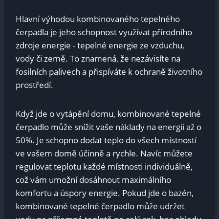
Hlavní výhodou ⁢kombinovaného tepelného
‍čerpadla je jeho schopnost využívat přírodního
zdroje energie ⁢- ⁢tepelné ‍energie ⁤ze vzduchu,
vody či země. To znamená, že ‌nezávisíte na
fosilních⁢ palivech a přispíváte k ochraně⁤ životního
prostředí.
Když jde ‍o vytápění ‍domu, ‌kombinované tepelné
čerpadlo může snížit vaše náklady na energii​ až o
50%. Je⁤ schopno dodat teplo do‌ všech místností
ve vašem domě účinně a rychle. Navíc můžete
regulovat teplotu ‌každé ⁤místnosti individuálně,
což ‍vám umožní dosáhnout maximálního
komfortu a úspory energie. Pokud jde o bazén,
⁤kombinované tepelné čerpadlo může udržet