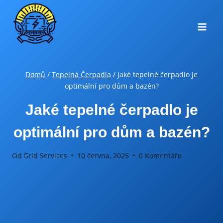
Přeskočit
na
obsah
Domů
/
Tepelná Čerpadla
/
Jaké tepelné čerpadlo je
optimální pro dům a bazén?
Jaké tepelné čerpadlo je
optimální pro dům a bazén?
Od
Grid Services
10 června, 2025
0 Komentáře