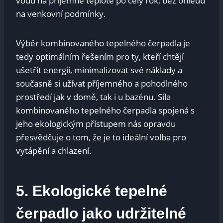
‍vodu na příjemné⁢ teplotě po celý ​rok, bez ohledu
na⁤ venkovní podmínky.⁤
Výběr kombinovaného tepelného čerpadla ⁣je
tedy optimálním ⁢řešením pro ty, kteří chtějí
ušetřit energii, minimalizovat své náklady a
současně‌ si užívat příjemného a ⁤pohodlného​
prostředí jak v domě, tak i u bazénu. Síla
kombinovaného tepelného čerpadla spojená s
⁣jeho ekologickým přístupem​ nás‍ opravdu
přesvědčuje ⁤o tom, že je to ideální volba ⁣pro‌
vytápění a chlazení.
5. Ekologické tepelné
čerpadlo⁢ jako udržitelné