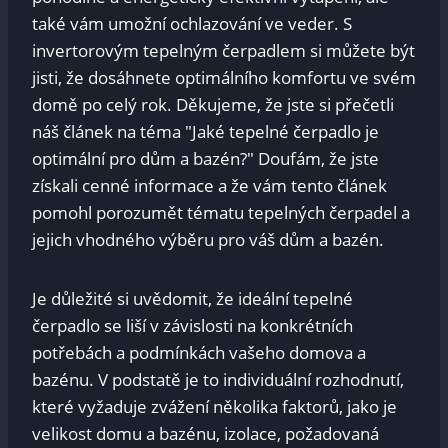
také vám umožní ochlazování ve veder. S⁢
invertorovým tepelným čerpadlem si⁤ můžete⁤ být
jisti, že dosáhnete ⁣optimálního​ komfortu ve ⁤svém
domě ‌po ⁤celý rok. Děkujeme, že jste si přečetli
náš ‍článek‍ na téma "Jaké tepelné čerpadlo je
optimální pro dům a bazén?" Doufám, že jste
získali cenné informace a že vám tento článek
pomohl porozumět tématu tepelných čerpadel a
jejich vhodného výběru pro ⁣váš dům a bazén.
Je⁢ důležité ‌si uvědomit, ‍že ideální tepelné
čerpadlo‌ se liší v⁢ závislosti na konkrétních
potřebách a‌ podmínkách vašeho domova a​
bazénu. V⁣ podstatě je to‍ individuální rozhodnutí,⁤
které vyžaduje zvážení několika faktorů, jako je
velikost domu a bazénu,​ izolace, požadovaná‌