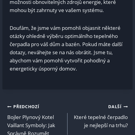
možnosti obnovitelných zdrojů energie, které
mohou být zahrnuty ve vašem systému.
Doufám, že jsme ‌vám pomohli ​objasnit‍ některé
otázky ohledně výběru optimálního tepelného
čerpadla pro ‌váš dům⁣ a bazén. Pokud máte ⁢další
dotazy, neváhejte se ‍na⁤ nás obrátit.⁢ Jsme tu,
abychom⁢ vám​ pomohli vytvořit pohodlný a
energeticky úsporný domov.
Navigace
PŘEDCHOZÍ
DALŠÍ
Bojler Plynový Kotel
Které tepelné čerpadlo
pro
Vaillant Symboly: Jak
je nejlepší na trhu?
Správně Rozumět