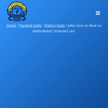
Přeskočit
na
obsah
Domů
/
Tepelné Kotle
/
Elektro Kotle
/
Jaká cena se dává na
elektrokotel? Srovnání cen.