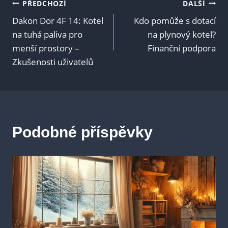
Navigace
PŘEDCHOZÍ
DALŠÍ
Dakon Dor 4F 14: Kotel
Kdo pomůže s dotací
pro
na tuhá paliva pro
na plynový kotel?
menší prostory –
Finanční podpora
příspěvek
Zkušenosti uživatelů
Podobné příspěvky