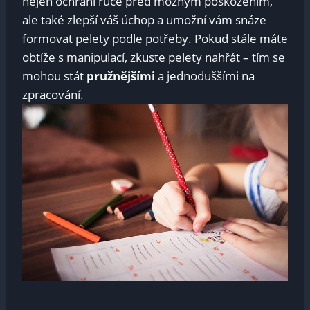
nejen ochrání ruce před možným poškozením,
ale také zlepší váš úchop a umožní vám snáze
formovat pelety podle potřeby. Pokud stále máte
obtíže s manipulací, zkuste pelety nahřát – tím se
mohou stát
pružnějšími
a jednoduššími na
zpracování.