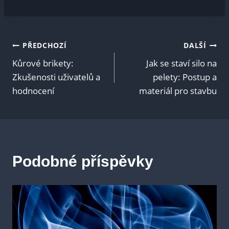
Navigace
PŘEDCHOZÍ
DALŠÍ
Kůrové brikety:
Jak se staví silo na
pro
Zkušenosti uživatelů a
pelety: Postup a
hodnocení
materiál pro stavbu
příspěvek
Podobné příspěvky