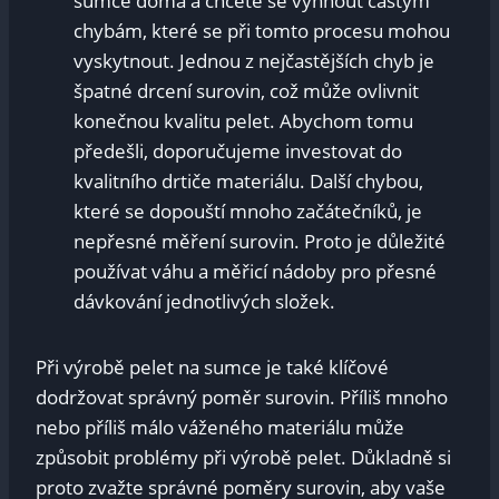
sumce doma a chcete se vyhnout častým
chybám, které se při tomto procesu mohou
vyskytnout. Jednou z nejčastějších chyb je
špatné drcení surovin, což může ovlivnit
konečnou kvalitu pelet. Abychom tomu
předešli, doporučujeme investovat do
kvalitního drtiče materiálu. Další chybou,
které se dopouští mnoho začátečníků, je
nepřesné měření surovin. Proto je důležité
používat váhu a měřicí nádoby pro přesné
dávkování jednotlivých složek.
Při výrobě pelet na sumce je také klíčové
dodržovat správný poměr surovin. Příliš mnoho
nebo příliš málo váženého materiálu může
způsobit problémy při výrobě pelet. Důkladně si
proto zvažte správné poměry surovin, aby vaše