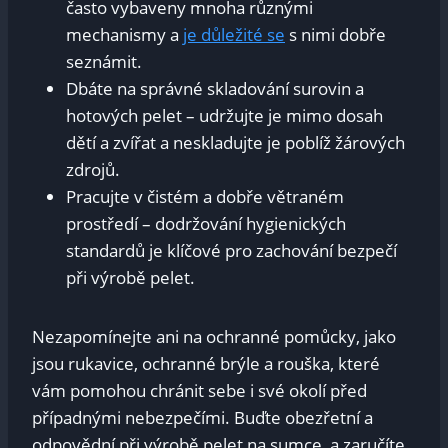
často vybaveny mnoha různými
mechanismy a
je důležité se
s nimi dobře
seznámit.
Dbáte na správné skladování surovin a
hotových pelet – udržujte je mimo dosah
dětí a zvířat a neskladujte je poblíž žárových
zdrojů.
Pracujte v čistém a dobře větraném
prostředí – dodržování hygienických
standardů je klíčové pro zachování bezpečí
při výrobě pelet.
Nezapomínejte ani na ochranné pomůcky, jako
jsou rukavice, ochranné brýle a rouška, které
vám pomohou chránit sebe i své okolí před
případnými nebezpečími. Buďte obezřetní a
odpovědní při výrobě pelet na sumce, a zaručíte