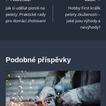
Navigace
Jak si udělat pistoli na
Hobby First králík
pro
pelety: Praktické rady
pelety zkušenosti –
pro domácí zhotovení
Jaké jsou výhody a
příspěvek
nevýhody?
Podobné příspěvky