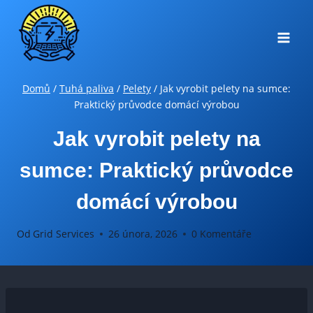
Přeskočit
na
obsah
Domů
/
Tuhá paliva
/
Pelety
/
Jak vyrobit pelety na sumce:
Praktický průvodce domácí výrobou
Jak vyrobit pelety na
sumce: Praktický průvodce
domácí výrobou
Od
Grid Services
26 února, 2026
0 Komentáře