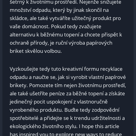
šetrný k životnímu ‌prostředí.​ Nejenže ‍snižujete
množství odpadu, který by jinak skončil na
skládce, ale také vytváříte užitečný produkt pro
vaše‌ domácnost. Pokud tedy ‍zvažujete
alternativu k běžnému ‌topení‌ a chcete přispět‌ k
ochraně přírody, je ruční výroba papírových⁤
briket skvělou⁣ volbou.
Vyzkoušejte tedy⁢ tuto ⁤kreativní formu recyklace
odpadu a naučte se, jak si vyrobit vlastní papírové
brikety. Pomozete tím nejen životnímu prostředí,
ale také ušetříte peníze za běžné topení a získáte
jedinečný pocit uspokojení z vlastnoručně
vyrobeného produktu. Buďte tedy zodpovědní
spotřebitelé ⁤a přidejte se k trendu udržitelnosti a
ekologického životního stylu. I hope this article
has inspired you to explore new ways‍ to reduce