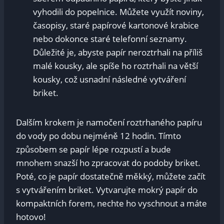
vyhodili do popelnice. Můžete využít noviny,
časopisy, staré papírové kartonové krabice
nebo dokonce staré telefonní seznamy. ​
Důležité je, abyste papír neroztrhali na příliš
malé ⁢kousky, ale spíše ho roztrhali‍ na větší
kousky, což ⁢usnadní následné vytváření ​
briket.
Dalším krokem⁢ je namočení roztrhaného papíru
do vody po dobu nejméně 12 hodin. Tímto
způsobem se papír lépe rozpustí a bude
mnohem ⁢snazší ho zpracovat do​ podoby briket.
Poté, co ⁣je papír dostatečně měkký, můžete začít
s vytvářením briket. Vytvarujte mokrý papír do
kompaktních forem, nechte ho vyschnout a máte
hotovo!