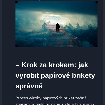
– ⁤Krok za krokem: jak
vyrobit ⁣papírové brikety
správně
Proces výroby papírových briket začíná
sběrem odpadního papíru, který byste jinak