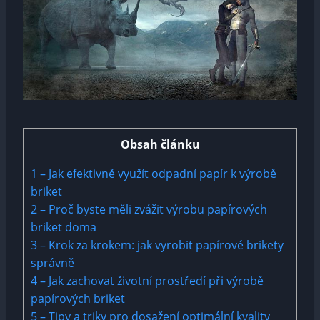
Obsah článku
1
– Jak efektivně využít odpadní papír k výrobě
briket
2
– Proč byste měli zvážit výrobu papírových
briket doma
3
– ⁤Krok za krokem: jak vyrobit ⁣papírové brikety
správně
4
– Jak zachovat životní prostředí při ⁢výrobě
papírových briket
5
– Tipy a triky pro dosažení optimální kvality