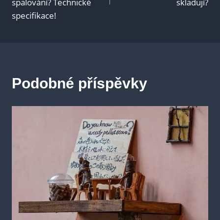
spalování? Technické
skladují?
příspěvek
specifikace!
Podobné příspěvky