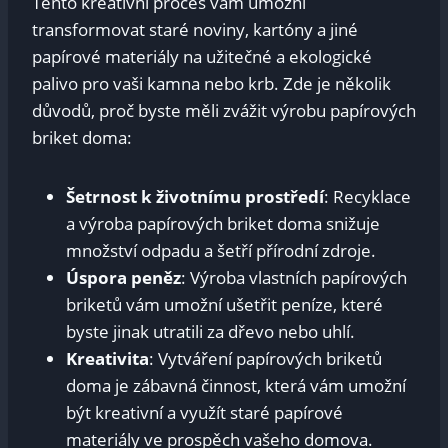
Tento kreativní proces‌ vám umožní
transformovat‍ staré noviny, kartóny a jiné
papírové materiály na užitečné a ekologické
palivo pro ⁤vaši kamna ⁢nebo krb. Zde je několik
důvodů, proč byste měli zvážit výrobu‌ papírových
briket doma:
Šetrnost k životnímu prostředí
: Recyklace
⁣a výroba papírových ⁣briket doma snižuje
množství odpadu a šetří přírodní zdroje.
Úspora⁢ peněz
: Výroba vlastních papírových
briketů vám umožní ušetřit‌ peníze, které
byste jinak utratili za dřevo nebo uhlí.
Kreativita
: Vytváření papírových briketů
doma je zábavná činnost, ⁢která vám umožní
být kreativní⁢ a využít staré papírové
materiály ve prospěch vašeho domova.