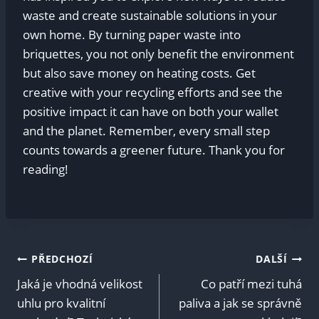
waste and​ create sustainable solutions in your
own ⁢home. By turning paper waste into
briquettes, you not only benefit the environment
but also save money on heating costs. Get‌
creative with your recycling ‍efforts and see the​
positive ⁤impact it can have on both your wallet
and the planet. Remember, every small step‍
counts towards a greener future. Thank you for
reading!
Navigace
PŘEDCHOZÍ
DALŠÍ
Jaká je vhodná velikost
Co patří mezi tuhá
pro
uhlu pro kvalitní
paliva a jak se správně