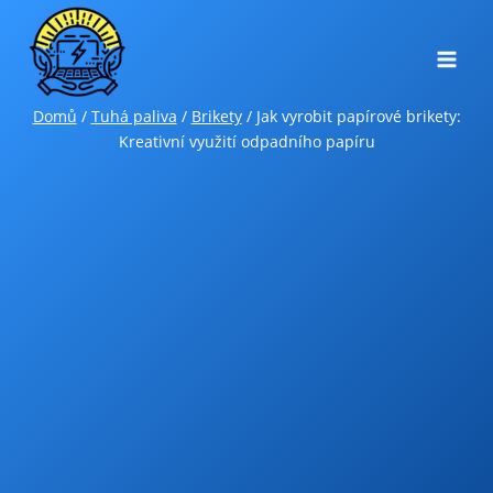
Přeskočit
na
obsah
Domů
/
Tuhá paliva
/
Brikety
/
Jak vyrobit papírové brikety:
Kreativní využití odpadního papíru