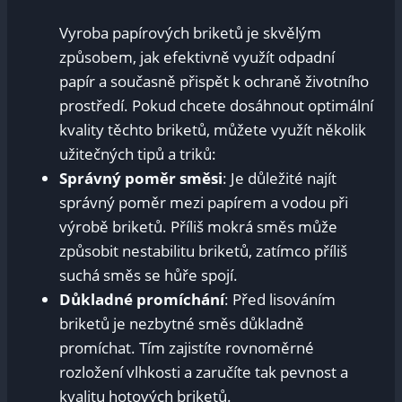
Vyroba papírových briketů je skvělým
způsobem, ​jak efektivně využít odpadní
papír a současně přispět k‌ ochraně životního
prostředí. Pokud chcete dosáhnout optimální
kvality‌ těchto briketů, můžete využít několik
užitečných tipů a triků:
Správný poměr směsi
: Je důležité najít
správný poměr mezi papírem a vodou ⁣při
výrobě briketů. Příliš ⁣mokrá směs může
způsobit nestabilitu briketů, zatímco příliš
suchá směs se hůře spojí.
Důkladné promíchání
: Před lisováním
briketů je nezbytné směs důkladně
promíchat. Tím zajistíte rovnoměrné‌
rozložení vlhkosti a ⁣zaručíte tak pevnost a
kvalitu hotových briketů.