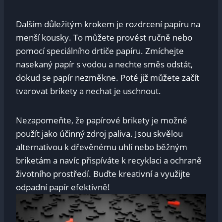
Dalším důležitým krokem je ⁣rozdrcení papíru⁤ na
menší kousky. To můžete provést ručně nebo
pomocí speciálního drtiče ‌papíru. Zmíchejte
nasekaný papír ‍s vodou⁤ a nechte směs odstát,
dokud se papír nezměkne. Poté‍ již můžete začít
tvarovat brikety a nechat⁣ je uschnout.
Nezapomeňte,⁤ že papírové brikety ⁣je možné
použít jako účinný zdroj paliva. Jsou skvělou
alternativou k dřevěnému uhlí‌ nebo běžným
briketám a navíc přispíváte k recyklaci a ochraně
životního prostředí. Buďte kreativní a⁢ využijte
⁢odpadní papír efektivně!