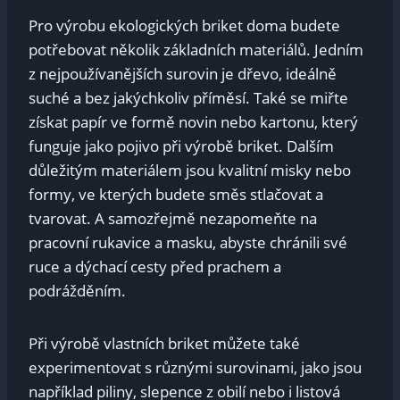
Pro výrobu ekologických briket doma budete
potřebovat několik základních materiálů. Jedním
z nejpoužívanějších surovin je dřevo, ideálně
suché a bez jakýchkoliv příměsí. Také se miřte
získat papír ve formě novin nebo kartonu, který
funguje jako pojivo při výrobě briket. Dalším
důležitým materiálem jsou kvalitní misky nebo
formy, ve kterých budete směs stlačovat a
tvarovat. A samozřejmě nezapomeňte na
pracovní rukavice a masku, abyste chránili své
ruce a dýchací cesty před prachem a
podrážděním.
Při výrobě vlastních briket můžete také
experimentovat s různými surovinami, jako jsou
například piliny, slepence z obilí nebo i listová