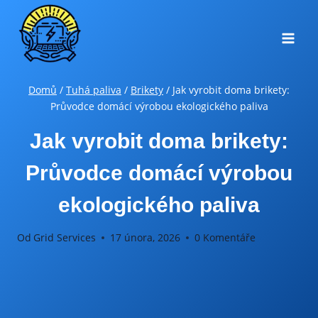
Přeskočit
na
obsah
Domů
/
Tuhá paliva
/
Brikety
/
Jak vyrobit doma brikety:
Průvodce domácí výrobou ekologického paliva
Jak vyrobit doma brikety:
Průvodce domácí výrobou
ekologického paliva
Od
Grid Services
17 února, 2026
0 Komentáře