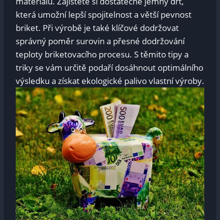
materiálu. Zajistěte si dostatečně jemný drť,
která umožní lepší spojitelnost a větší pevnost
briket. Při výrobě je také klíčové dodržovat
správný poměr surovin a přesné dodržování
teploty briketovacího procesu. S těmito tipy a
triky se vám určitě podaří dosáhnout optimálního
výsledku a získat ekologické palivo vlastní výroby.