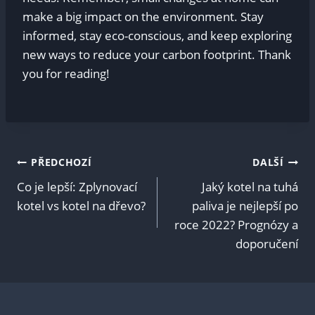
make a big impact on the environment. Stay
informed, stay eco-conscious, and keep exploring
new ways to reduce your carbon footprint. Thank
you for reading!
Navigace
PŘEDCHOZÍ
DALŠÍ
Co je lepší: Zplynovací
Jaký kotel na tuhá
pro
kotel vs kotel na dřevo?
paliva je nejlepší po
roce 2022? Prognózy a
příspěvek
doporučení