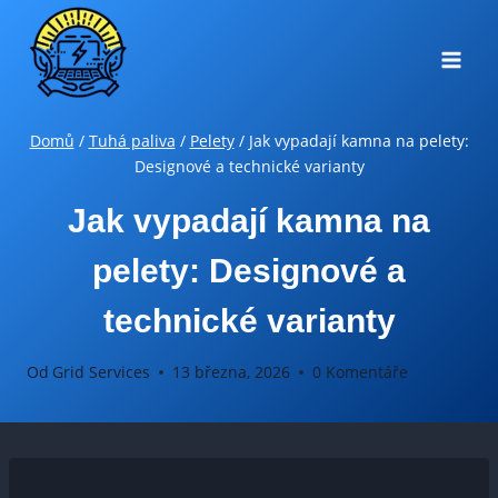
Přeskočit
na
obsah
Domů
/
Tuhá paliva
/
Pelety
/
Jak vypadají kamna na pelety:
Designové a technické varianty
Jak vypadají kamna na
pelety: Designové a
technické varianty
Od
Grid Services
13 března, 2026
0 Komentáře