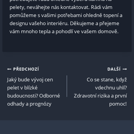
pelety, neváhejte nás kontaktovat. Rádi vám
pomůžeme s vašimi potřebami ohledně topení a
designu vašeho interiéru. Děkujeme a přejeme
vám mnoho tepla a pohodlí ve vašem domově.
Navigace
PŘEDCHOZÍ
DALŠÍ
Jaký bude vývoj cen
Co se stane, když
pro
pelet v blízké
vdechnu uhlí?
budoucnosti? Odborné
Zdravotní rizika a první
příspěvek
odhady a prognózy
pomoc!