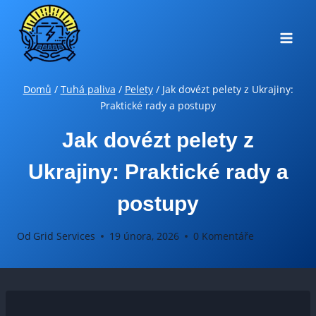
Přeskočit
na
obsah
Domů
/
Tuhá paliva
/
Pelety
/
Jak dovézt pelety z Ukrajiny:
Praktické rady a postupy
Jak dovézt pelety z
Ukrajiny: Praktické rady a
postupy
Od
Grid Services
19 února, 2026
0 Komentáře