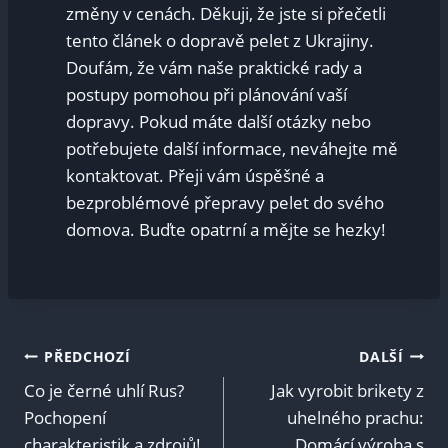
změny v cenách. Děkuji, že jste si přečetli
tento článek o dopravě pelet z Ukrajiny.
Doufám, že vám naše praktické rady a
postupy pomohou při plánování vaší
dopravy. Pokud máte další otázky nebo
potřebujete další informace, neváhejte mě
kontaktovat. Přeji vám úspěšné a
bezproblémové přepravy pelet do svého
domova. Buďte opatrní a mějte se hezky!
Navigace
PŘEDCHOZÍ
DALŠÍ
Co je černé uhlí Rus?
Jak vyrobit brikety z
pro
Pochopení
uhelného prachu:
charakteristik a zdrojů!
Domácí výroba s