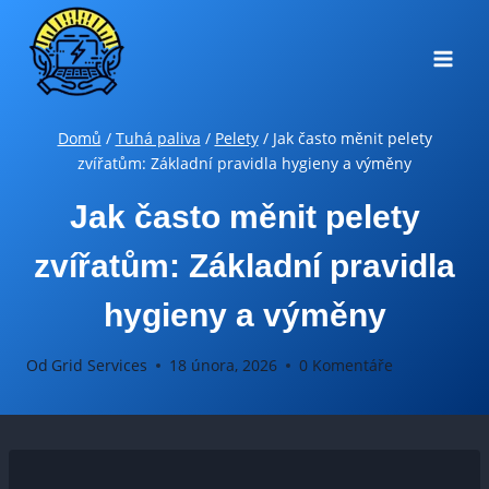
Přeskočit
na
obsah
Domů
/
Tuhá paliva
/
Pelety
/
Jak často měnit pelety
zvířatům: Základní pravidla hygieny a výměny
Jak často měnit pelety
zvířatům: Základní pravidla
hygieny a výměny
Od
Grid Services
18 února, 2026
0 Komentáře