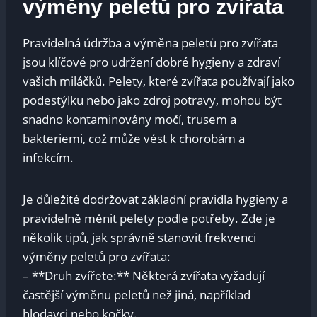
výměny peletů pro zvířata
Pravidelná údržba a výměna peletů pro zvířata
jsou klíčové pro udržení dobré hygieny a zdraví
vašich miláčků. Pelety, které zvířata používají jako
podestýlku nebo jako zdroj potravy, mohou být
snadno kontaminovány močí, trusem a
bakteriemi, což může vést k chorobám a
infekcím.
Je důležité dodržovat základní pravidla hygieny a
pravidelně měnit pelety podle potřeby. Zde je
několik tipů, jak správně stanovit frekvenci
výměny peletů pro zvířata:
– **Druh zvířete:** Některá zvířata vyžadují
častější výměnu peletů než jiná, například
hlodavci nebo kočky.