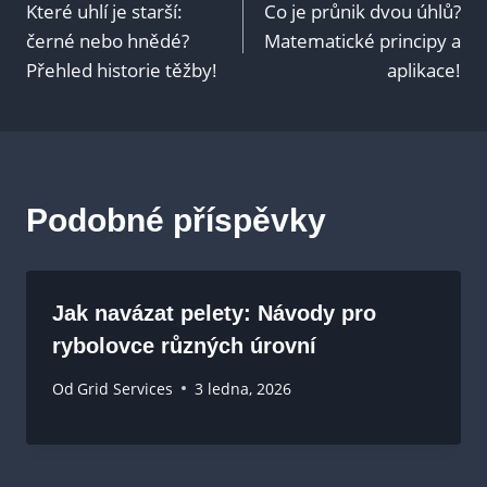
Které uhlí je starší:
Co je průnik dvou úhlů?
pro
černé nebo hnědé?
Matematické principy a
Přehled historie těžby!
aplikace!
příspěvek
Podobné příspěvky
Jak navázat pelety: Návody pro
rybolovce různých úrovní
Od
Grid Services
3 ledna, 2026