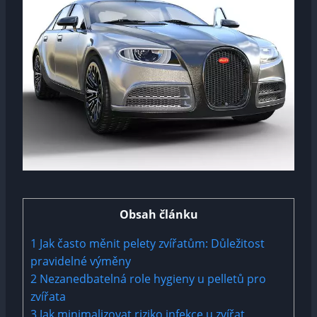
Obsah článku
1
Jak často měnit pelety zvířatům: Důležitost
pravidelné výměny
2
Nezanedbatelná role hygieny u pelletů pro
zvířata
3
Jak minimalizovat riziko infekce u zvířat