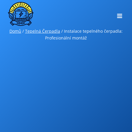
Přeskočit
na
obsah
Domů
/
Tepelná Čerpadla
/
Instalace tepelného čerpadla:
Profesionální montáž