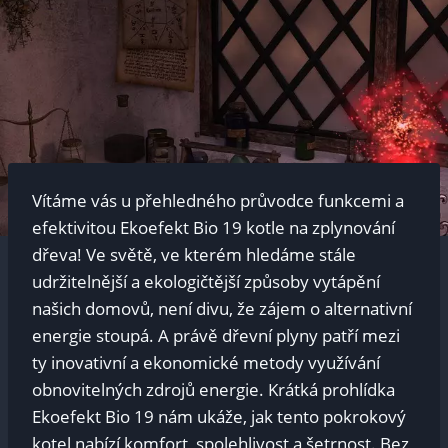
Vítáme vás u přehledného průvodce funkcemi a
efektivitou Ekoefekt Bio 19 kotle na zplynování
dřeva! Ve světě, ve kterém hledáme stále
udržitelnější a ekologičtější způsoby vytápění
našich domovů, není divu, že zájem o alternativní
energie stoupá. A právě dřevní plyny patří mezi
ty inovativní a ekonomické metody využívání
obnovitelných zdrojů energie. Krátká prohlídka
Ekoefekt Bio 19 nám ukáže, jak tento pokrokový
kotel nabízí komfort, spolehlivost a šetrnost. Bez