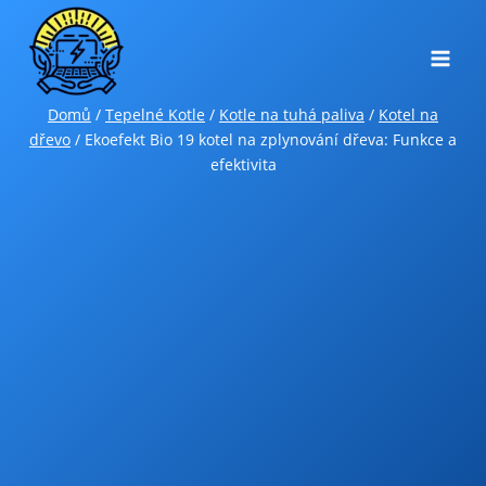
Přeskočit
na
obsah
Domů
/
Tepelné Kotle
/
Kotle na tuhá paliva
/
Kotel na
dřevo
/
Ekoefekt Bio 19 kotel na zplynování dřeva: Funkce a
efektivita