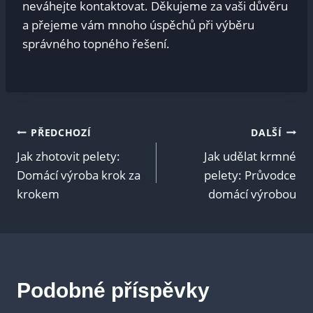
neváhejte kontaktovat. Děkujeme za vaši důvěru
a přejeme vám mnoho úspěchů při výběru
správného topného řešení.
Navigace
PŘEDCHOZÍ
DALŠÍ
Jak zhotovit pelety:
Jak udělat krmné
pro
Domácí výroba krok za
pelety: Průvodce
krokem
domácí výrobou
příspěvek
Podobné příspěvky