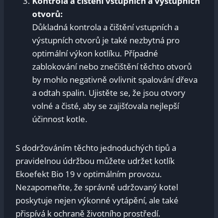
Kontrola a čištění vstupních a výstupních
otvorů:
Důkladná kontrola a čištění vstupních a
výstupních otvorů je také nezbytná pro
optimální výkon kotlíku. Případné
zablokování nebo znečištění těchto otvorů
by mohlo negativně ovlivnit spalování dřeva
a odtah spalin. Ujistěte se, že jsou otvory
volné a čisté, aby se zajišťovala nejlepší
účinnost kotle.
S dodržováním těchto jednoduchých tipů a
pravidelnou údržbou můžete udržet kotlík
Ekoefekt Bio 19 v optimálním provozu.
Nezapomeňte, že správně udržovaný kotel
poskytuje nejen výkonné vytápění, ale také
přispívá k ochraně životního prostředí.