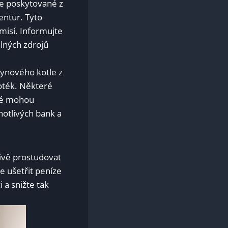
ce poskytované z
entur. Tyto
misí. Informujte
elných zdrojů
lynového kotle z
oték. Některé
eré mohou
notlivých bank a
livě prostudovat
e ušetřit peníze
 a snižte tak