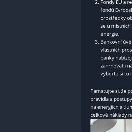
Fondy EU a re
fondů Evropsk
prostředky ob
se u místních
energie.
Bankovní úvěr
vlastních pro
banky nabízej
zahrnovat i n
vyberte si tu
Pamatujte si, že p
pravidla a postupy
na energiích a tlu
celkové náklady na