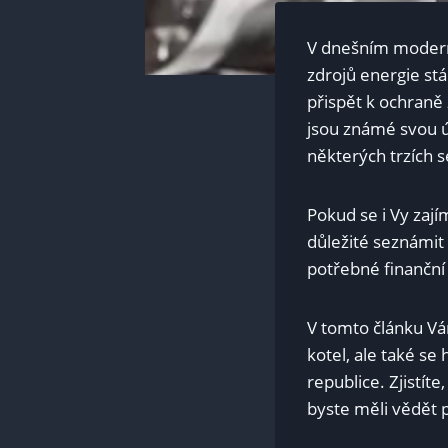
V dnešním moderní
zdrojů energie stá
přispět k ochraně 
jsou známé svou ú
některých trzích 
Pokud se i Vy zajím
důležité seznámi
potřebné finanční
V tomto článku Vá
kotel, ale také s
republice. Zjistíte
byste měli vědět 