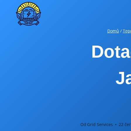
Přeskočit
na
obsah
Domů
/
Tepe
Dota
J
Od
Grid Services
22 čer