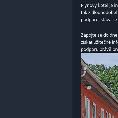
Plynový kotel je i
tak z dlouhodobéh
podporu, stává se 
Zapojte se do dneš
získat užitečné in
podporu právě pr