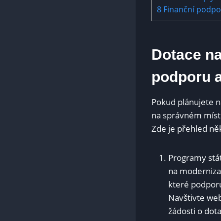
8
Finanční podpor
Dotace na
podporu a
Pokud plánujete na
na správném místě.
Zde je přehled ně
Programy stát
na modernizac
které podporu
Navštivte webo
žádosti o dota