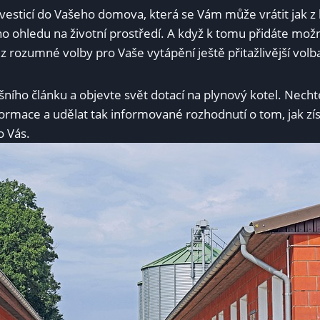
nvesticí do Vašeho domova, která se Vám může vrátit jak z 
o ohledu na životní prostředí. A když k tomu přidáte možno
z rozumné volby pro Vaše vytápění ještě přitažlivější volb
ního článku a objevte svět dotací na plynový kotel. Nechte
formace a udělat tak informované rozhodnutí o tom, jak zís
o Vás.