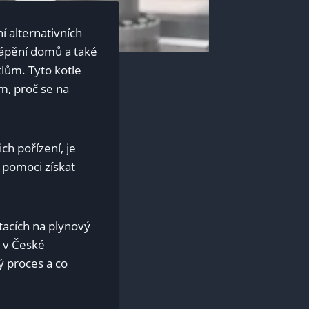
í alternativních
ytápění domů a také
tlům. Tyto kotle
m, proč se na
ch pořízení, je
 pomoci získat
.
acích na plynový
y v České
vý proces a co