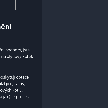
nční
ní podpory, jste
 na plynový kotel.
poskytují dotace
bízí programy,
nových kotlů.
a jaký je proces