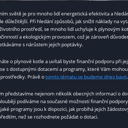
m světě je pro mnoho lidí energetická efektivita a hledán
le důležitější. Při hledání způsobů, jak snížit náklady na v
životního prostředí, se mnoho lidí uchyluje k plynovým ko
činností a ekologickým provozem, což je zároveň důvode
setkáváme s nárůstem jejich poptávky.
áte o plynové kotle a uvítali byste finanční podporu při jeji
t se s dostupnými dotacemi a programy, které Vám mohou
 prostředky. Právě o
tomto tématu se budeme dnes bavit
m představíme nejenom několik obecných informací o dot
e hlouběji podíváme na současné možnosti finanční podpor
, jaké programy jsou k dispozici, jak probíhá jejich žádosto
předtím, než se rozhodnete požádat o dotaci.