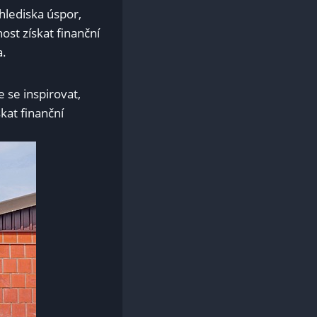
hlediska úspor,
st získat finanční
a.
 se inspirovat,
kat finanční