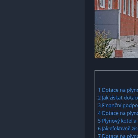
1
Dotace na plyno
2
Jak získat dota
3
Finanční podpora
4
Dotace na plyno
5
Plynový kotel a 
6
Jak efektivně zí
7
Dotace na plyno