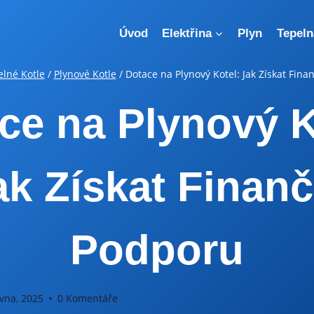
Úvod
Elektřina
Plyn
Tepeln
lné Kotle
/
Plynové Kotle
/
Dotace na Plynový Kotel: Jak Získat Fin
ce na Plynový K
ak Získat Finanč
Podporu
vna, 2025
0 Komentáře