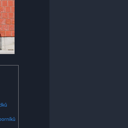
edků
dborníků