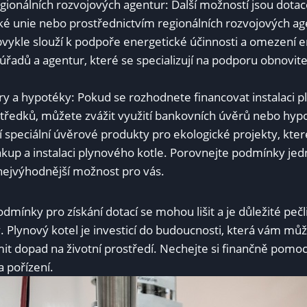
gionálních rozvojových agentur: Další možností jsou dota
é unie nebo prostřednictvím regionálních rozvojových ag
vykle slouží k podpoře energetické účinnosti a omezení e
 úřadů a agentur, které se specializují na podporu obnovit
y a hypotéky: Pokud se rozhodnete financovat instalaci p
středků, můžete zvážit využití bankovních úvěrů nebo hyp
í speciální úvěrové produkty pro ekologické projekty, kt
ákup a instalaci plynového kotle. Porovnejte podmínky jed
 nejvýhodnější možnost pro vás.
odmínky pro získání dotací se mohou lišit a je důležité peč
. Plynový kotel je investicí do budoucnosti, která vám můž
mit dopad na životní prostředí. Nechejte si finančně pomoci
 pořízení.