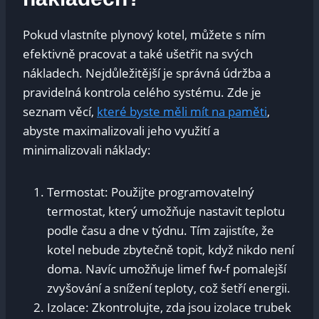
Pokud ⁣vlastníte plynový kotel, můžete s ním
efektivně pracovat a také ⁢ušetřit na svých
nákladech. Nejdůležitější ⁤je správná ⁣údržba a
pravidelná‍ kontrola celého systému. Zde je
seznam věcí,
které byste‌ měli ⁢mít na paměti
,
abyste maximalizovali jeho využití a‍
minimalizovali ​náklady:
Termostat: Použijte programovatelný
termostat, který umožňuje‍ nastavit teplotu ​
podle ‌času a dne⁣ v týdnu. Tím zajistíte, že
kotel ‌nebude zbytečně ​topit, když nikdo není
doma. Navíc umožňuje limef fw-f pomalejší
zvyšování a snížení teploty, ⁢což šetří energii.
Izolace: ⁣Zkontrolujte, zda⁣ jsou izolace trubek