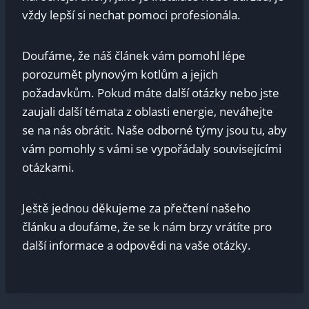
vždy lepší si nechat pomoci profesionála.
Doufáme,⁣ že​ náš⁣ článek ​vám pomohl lépe
porozumět plynovým kotlům a jejich
požadavkům. Pokud máte další ⁤otázky⁣ nebo jste
zaujali⁣ další témata z⁣ oblasti energie, neváhejte
se na nás obrátit. Naše odborné⁣ týmy jsou tu, aby
vám pomohly s vámi se vypořádaly souvisejícími
otázkami.
Ještě jednou děkujeme za‌ přečtení našeho
článku a doufáme, že se ⁣k nám⁢ brzy vrátíte ⁢pro⁢
další informace ⁤a odpovědi na vaše​ otázky.