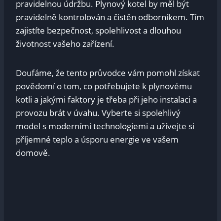
⁢pravidelnou údržbu. Plynový kotel by⁢ měl být
pravidelně kontrolován a čistěn odborníkem. Tím
zajistíte​ bezpečnost, spolehlivost⁢ a dlouhou⁤
životnost vašeho zařízení.
Doufáme, ‍že⁣ tento ⁣průvodce vám ‍pomohl získat
povědomí o tom, co potřebujete k ⁤plynovému
kotli a ‌jakými faktory je třeba při jeho instalaci a
provozu brát ⁣v úvahu. Vyberte si spolehlivý
model s moderními technologiemi ‌a užívejte‍ si
příjemné teplo a úsporu energie ve vašem
domově.