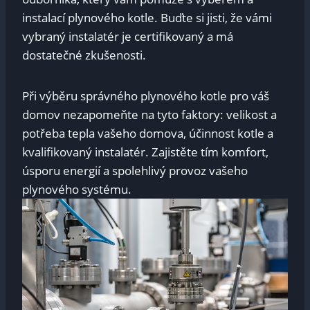
instalací plynového kotle. ⁢Buďte‍ si⁤ jisti, že vámi⁢
vybraný instalatér je ⁣certifikovaný a má
dostatečné zkušenosti.
Při výběru správného plynového kotle pro váš
domov nezapomeňte na tyto faktory: velikost a
potřeba tepla vašeho domova, účinnost kotle⁢ a
kvalifikovaný instalatér. ‌Zajistěte tím komfort,
‍úsporu⁤ energií a spolehlivý​ provoz vašeho
plynového systému.