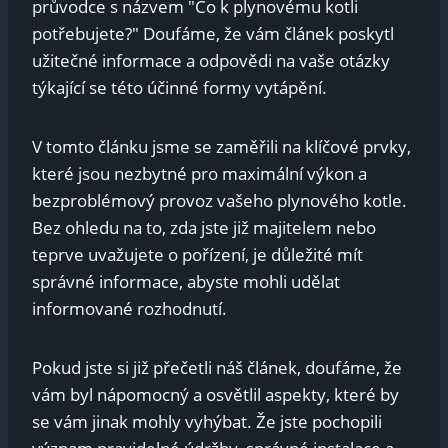
průvodce s názvem "Co‌ k plynovému‍ kotli‍
potřebujete?" Doufáme, že ⁣vám článek poskytl
užitečné informace a odpovědi na vaše otázky
týkající se této⁢ účinné formy vytápění.
V ⁤tomto článku jsme se zaměřili ⁢na klíčové prvky,
které jsou⁢ nezbytné pro ​maximální výkon a⁣
bezproblémový provoz vašeho plynového kotle.
Bez ohledu na ⁣to, zda jste již majitelem nebo
teprve⁢ uvažujete o pořízení, je důležité mít
správné informace, abyste mohli udělat
informované rozhodnutí.
Pokud jste‍ si již přečetli ⁣náš‌ článek,‍ doufáme,⁣ že
vám ​byl nápomocný a osvětlil aspekty, které by
se⁤ vám jinak mohly vyhýbat. Že jste pochopili