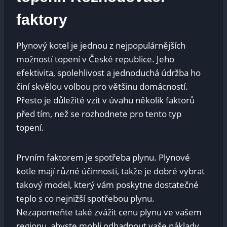
faktory
Plynový kotel je jednou z nejpopulárnějších
možností topení v České republice. Jeho
efektivita, spolehlivost a jednoduchá‌ údržba ho
činí⁢ skvělou ⁢volbou ⁢pro ⁣většinu⁤ domácností.
⁣Přesto je důležité vzít v úvahu⁤ několik faktorů
před tím, než se rozhodnete ​pro tento typ
topení.
Prvním ⁢faktorem je spotřeba plynu. Plynové
kotle mají různé účinnosti, takže je dobré vybrat‍
takový model, který vám poskytne dostatečné
teplo⁢ s ⁣co nejnižší spotřebou plynu.
Nezapomeňte ⁣také zvážit⁣ cenu ⁤plynu ve​ vašem
regionu, abyste mohli⁣ odhadnout vaše náklady.