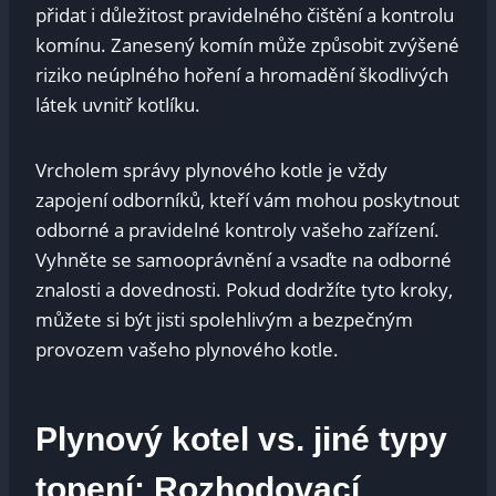
‌přidat i důležitost pravidelného​ čištění ​a kontrolu‌
komínu. ⁣Zanesený komín může způsobit zvýšené⁤
riziko neúplného hoření a hromadění škodlivých
látek uvnitř kotlíku.
Vrcholem správy plynového kotle⁢ je vždy
zapojení odborníků, kteří⁤ vám mohou poskytnout​
odborné a pravidelné ⁢kontroly vašeho zařízení.
Vyhněte ⁣se⁢ samooprávnění a vsaďte‍ na​ odborné ​
znalosti a ⁢dovednosti. Pokud dodržíte‍ tyto kroky,
můžete si být jisti spolehlivým a bezpečným
provozem vašeho⁤ plynového kotle.
Plynový⁤ kotel ‍vs. jiné typy
topení: Rozhodovací