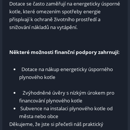
⁤Dotace se často zaměřují ​na energeticky⁢ úsporné
kotle, které ‍omezením spotřeby ‌energie
⁣přispívají k ochraně⁤ životního⁤ prostředí a
snižování nákladů na ‌vytápění.‍
Některé⁣ možnosti finanční ​podpory zahrnují:
​ ⁢ Dotace na nákup ⁣energeticky ⁤úsporného
plynového kotle
‌⁢ ⁢⁣
⁤ ‍ ⁢ Zvýhodněné úvěry s nízkým ⁣úrokem pro
financování plynového ‌kotle
​ Subvence na instalaci plynového kotle od
města ‍nebo ⁣obce
Děkujeme, že​ jste si přečetli náš⁣ praktický