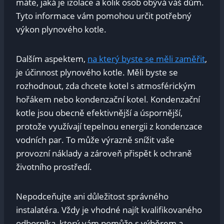
máte,⁢ jaká je izolace a kolik osob obývá váš ‌dům.
Tyto informace vám pomohou určit potřebný
výkon ‌plynového kotle.
Dalším aspektem,
na který byste se měli zaměřit
,
je účinnost plynového kotle.‌ Měli byste​ se⁤
rozhodnout,‍ zda chcete kotel s atmosférickým
hořákem‍ nebo kondenzační ‌kotel. ​Kondenzační
kotle jsou obecně⁢ efektivnější a úspornější,
protože využívají tepelnou energii z kondenzace
vodních ⁤par.​ To může výrazně snížit vaše
provozní náklady a zároveň ⁤přispět k ochraně
životního prostředí.
Nepodceňujte ani‌ důležitost ⁢správného
instalatéra. Vždy je vhodné najít kvalifikovaného
odborníka, který vám pomůže s výběrem a