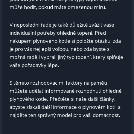
může hodit, pokud máte⁢ omezenou míru.
V neposlední ‍řadě je také důležité zvážit vaše
individuální potřeby ohledně topení. Před
nákupem plynového‍ kotle si položte otázku, zda
je ​pro ⁢vás nejlepší volbou, nebo⁤ zda byste si
možná raději vybrali jiný typ topení,‌ který⁢ splňuje
vaše⁤ požadavky lépe.
S těmito rozhodovacími faktory na paměti
můžete‌ udělat informované rozhodnutí‌ ohledně ​
plynového kotle. Přečtěte si naše další články,
abyste získali další informace o plynovém kotli a⁢
najděte ⁢ten správný model pro vaši‍ domácnost.