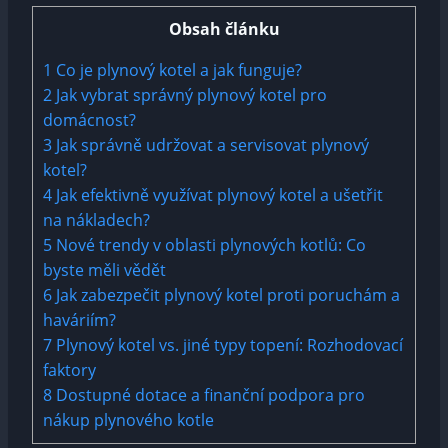
Obsah článku
1
Co je plynový kotel a jak funguje?
2
Jak vybrat správný plynový ⁢kotel pro
domácnost?
3
Jak správně‍ udržovat a servisovat plynový
kotel?
4
Jak efektivně využívat plynový kotel⁢ a ‍ušetřit⁤
na⁢ nákladech?
5
Nové trendy v oblasti plynových kotlů: Co
byste měli vědět
6
Jak zabezpečit plynový kotel ‌proti poruchám a
haváriím?
7
Plynový⁤ kotel ‍vs. jiné typy topení: Rozhodovací
faktory
8
Dostupné dotace a finanční podpora pro
nákup plynového kotle