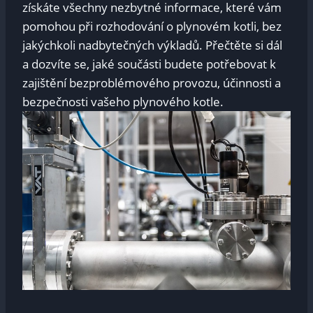
získáte všechny nezbytné informace, které vám
pomohou ⁤při‌ rozhodování o plynovém⁢ kotli, bez
jakýchkoli nadbytečných výkladů. ⁣Přečtěte ⁤si dál
a dozvíte se, jaké součásti​ budete⁣ potřebovat k⁢
zajištění bezproblémového provozu,⁣ účinnosti a
‍bezpečnosti vašeho plynového kotle.