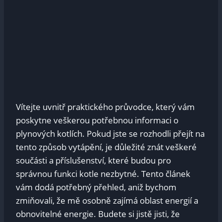
Vítejte uvnitř praktického​ průvodce,⁢ který ⁢vám
poskytne veškerou potřebnou informaci o
plynových kotlích. Pokud jste ⁤se rozhodli přejít na
‌tento způsob vytápění, je důležité znát veškeré
součásti a⁣ příslušenství, které budou‌ pro‍
správnou funkci​ kotle nezbytné. Tento článek
vám dodá‍ potřebný přehled, aniž bychom
zmiňovali, ⁢že mě osobně zajímá oblast energií a
obnovitelné energie.⁢ Budete si jistě jisti,‌ že