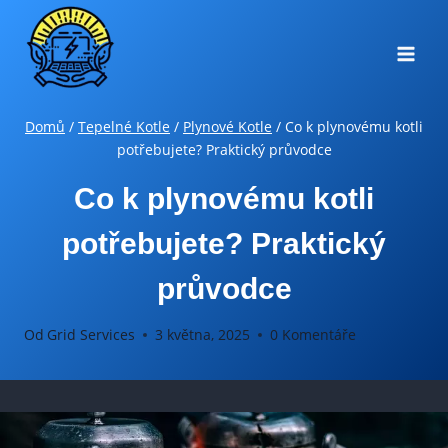
Přeskočit
na
obsah
Domů
/
Tepelné Kotle
/
Plynové Kotle
/
Co k plynovému kotli
potřebujete? Praktický průvodce
Co k plynovému kotli
potřebujete? Praktický
průvodce
Od
Grid Services
3 května, 2025
0 Komentáře