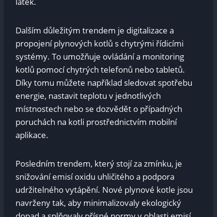
⁤látek.
Dalším ⁤důležitým ⁢trendem ‌je digitalizace‌ a
propojení plynových‌ kotlů s ⁢chytrými řídicími
systémy. To⁤ umožňuje ⁣ovládání a monitoring
kotlů pomocí chytrých telefonů nebo ⁣tabletů.
Díky tomu můžete⁣ například sledovat spotřebu​
energie, ⁣nastavit teplotu v jednotlivých
místnostech ‍nebo se dozvědět o případných
‌poruchách na kotli⁢ prostřednictvím mobilní
aplikace.
Posledním trendem,‌ který stojí za ‍zmínku, je
snižování ‍emisí oxidu uhličitého a podpora⁤
udržitelného vytápění. Nové plynové kotle jsou⁢
navrženy ⁤tak, aby minimalizovaly ‍ekologický
dopad ‍a ⁤splňovaly přísné normy v oblasti emisí.