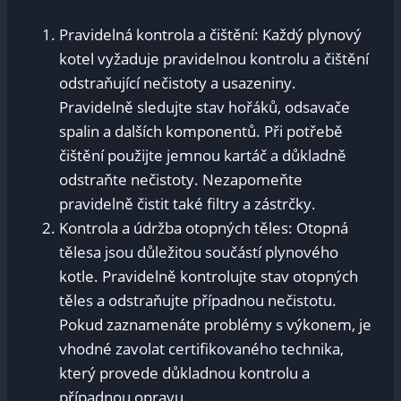
Pravidelná kontrola a ⁤čištění: Každý plynový
kotel vyžaduje pravidelnou kontrolu‌ a ⁤čištění
odstraňující​ nečistoty‍ a⁢ usazeniny.
Pravidelně sledujte stav‌ hořáků, odsavače
⁢spalin a dalších komponentů. Při‍ potřebě
čištění použijte jemnou kartáč a důkladně
odstraňte nečistoty. Nezapomeňte
pravidelně čistit⁤ také filtry a zástrčky.
Kontrola a údržba otopných těles: Otopná
tělesa jsou důležitou součástí plynového
kotle.​ Pravidelně ⁣kontrolujte stav otopných‍
těles a odstraňujte případnou nečistotu.​
Pokud ⁣zaznamenáte ‍problémy s⁢ výkonem, je‍
vhodné zavolat certifikovaného technika,⁣
který provede ‍důkladnou kontrolu⁢ a
případnou opravu.