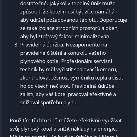
dostatečné. Jakýkoliv tepelný únik může‍
způsobit, že ⁤kotel‌ musí být více namáhán,‌
aby ⁤udržel požadovanou teplotu. Doporučuje
se také izolace⁢ stropních prostorů a oken,
aby byl ztrátový faktor minimalizován.
Pravidelná údržba: Nezapomeňte na
pravidelné čištění a kontrolu vašeho
plynového kotle. Profesionální servisní
technik by měl vyčistit spalovací komoru,
⁢zkontrolovat těsnost výměníku ⁣tepla a čistit
⁤ho​ od všech nečistot. Pravidelná ⁤údržba
zajistí, aby váš kotel⁣ pracoval efektivně a
snižoval spotřebu plynu.
Použitím těchto tipů‌ můžete efektivně využívat
svůj plynový kotel a snížit náklady na energie.
Mějte na paměti, že kvalitní údržba je klíčem k