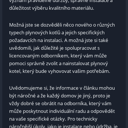
význam ​pravidelné údržby, správné instalace a
důležitost výběru‍ kvalitního materiálu. ⁣
Možná jste se dozvěděli něco nového o různých
typech plynových kotlů a jejich⁤ specifických
‌požadavcích na instalaci. A ‍možná jste si také
uvědomili, jak důležité je spolupracovat s
licencovaným odborníkem, který vám‍ může
pomoci​ správně zvolit a ​nainstalovat plynový
kotel, který bude vyhovovat⁣ vašim potřebám.
Uvědomujeme si, že informace v článku mohou⁣
být náročné a že‍ každý ‌domov je jiný, proto je
vždy dobré se obrátit na odborníka, který vám
může poskytnout individuální radu a odpovědět
⁤na vaše specifické‍ otázky. ⁣Pro technicky
náročnější úkoly, ⁣jako je instalace‌ nebo údržba, je