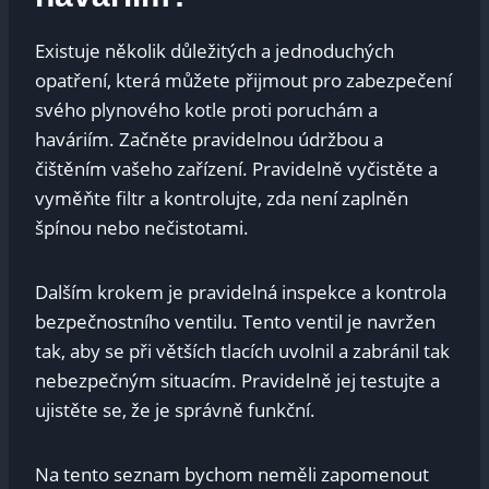
Existuje⁢ několik důležitých a⁣ jednoduchých
opatření, která můžete přijmout pro zabezpečení
svého plynového kotle proti poruchám a
haváriím. ⁣Začněte pravidelnou ‌údržbou a
čištěním vašeho zařízení. Pravidelně vyčistěte a⁢
vyměňte filtr a​ kontrolujte, zda ​není zaplněn ​
špínou nebo nečistotami.
Dalším⁢ krokem je⁤ pravidelná inspekce a kontrola
bezpečnostního ventilu. Tento ventil⁢ je navržen
tak, aby se při větších tlacích uvolnil a ⁤zabránil tak
nebezpečným‌ situacím. Pravidelně jej testujte a
ujistěte se, že ⁢je ‍správně⁣ funkční.
Na tento ‍seznam bychom neměli ‍zapomenout