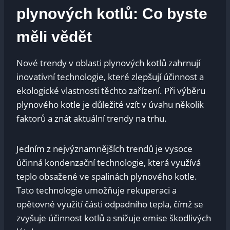
plynových kotlů: Co byste
měli vědět
Nové trendy v oblasti plynových kotlů⁣ zahrnují
inovativní technologie, které zlepšují účinnost a ​
ekologické vlastnosti těchto zařízení. Při výběru
plynového⁤ kotle⁤ je‍ důležité ‍vzít ⁢v úvahu několik
faktorů a‍ znát aktuální trendy‌ na trhu.‍
Jedním z ‍nejvýznamnějších trendů je vysoce
účinná kondenzační technologie, která využívá
⁣teplo⁣ obsažené ve spalinách plynového kotle.
Tato technologie umožňuje rekuperaci ​a
opětovné využití​ části odpadního tepla, ‍čímž se
zvyšuje ⁣účinnost kotlů ‍a snižuje⁢ emise ‌škodlivých