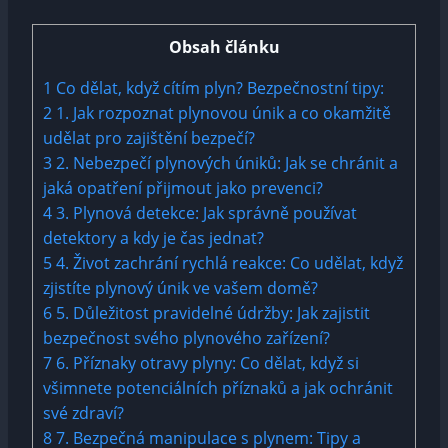
Obsah článku
1
Co dělat, když cítím plyn? Bezpečnostní tipy:
2
1. Jak rozpoznat plynovou únik a co okamžitě
udělat pro zajištění bezpečí?
3
2. Nebezpečí plynových úniků: Jak se chránit a
jaká opatření přijmout jako prevenci?
4
3. Plynová detekce: Jak správně používat
detektory a kdy je čas jednat?
5
4. Život zachrání rychlá reakce: Co udělat, když
zjistíte plynový únik ve vašem domě?
6
5. Důležitost pravidelné údržby: Jak zajistit
bezpečnost svého plynového zařízení?
7
6. Příznaky otravy plyny: Co dělat, když si
všimnete potenciálních příznaků a jak ochránit
své zdraví?
8
7. Bezpečná manipulace s plynem: Tipy a