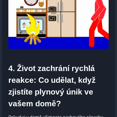
4. Život zachrání rychlá
reakce: Co udělat, když
zjistíte plynový únik ve
vašem domě?
Pokud si v domě všimnete pachového zápachu