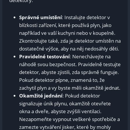
detektory:
Správné umístění
: Instalujte detektor v
blízkosti zařízení, které používá plyn, jako
například ve vaší kuchyni nebo v koupelně.
Zkontrolujte také, zda je detektor umístěn na
dostatečné výšce, aby na něj nedosáhly děti.
Pravidelné testování
: Nenechávejte na
náhodě svou bezpečnost. Pravidelně testujte
detektor, abyste zjistili, zda správně funguje.
Pokud detektor pípne, znamená to, že
zachytil plyn a vy byste měli okamžitě jednat.
Okamžité jednání
: Pokud detektor
signalizuje únik plynu, okamžitě otevřete
okna a dveře, abyste zvýšili ventilaci.
Nezapomeňte vypnout veškeré spotřebiče a
zamezte vytváření jisker, které by mohly