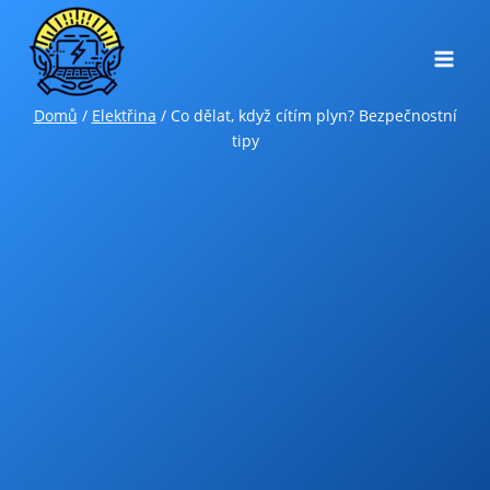
Přeskočit
na
obsah
Domů
/
Elektřina
/
Co dělat, když cítím plyn? Bezpečnostní
tipy